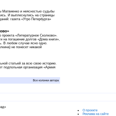
ы Матвиенко и неясностью судьбы
лись. И выплеснулись на страницы
даний: газета «Утро Петербурга»
ково»
о проекта «Литературное Сколково».
ги на погашение долгов «Дома книги»,
ь. В любом случае ясно одно.
кина) не понесет никакой
ьной статьей за всю свою историю.
ет подпольная организация «Армия
Все колонки автора
пад»
О проекте
Реклама на сайте