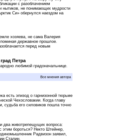
бликации с разоблачением
 и нытиков, не понимающих мудрости
Арктик Си» обернулся наездом на
емле хозяева, не сама Валерия
вспоминая державное прошлое.
разоблачается перед новым
град Петра
народно любимой градоначальнице.
Все мнения автора
а есть эпизод о гарнизонной тюрьме
ческой Чехословакии. Когда главу
, судьба его силовиков пошла точно
ли два животрепещущих вопроса:
с этим бороться? Некто Штейнер,
о единомышленник Радвизон заявил,
ии Сталин.