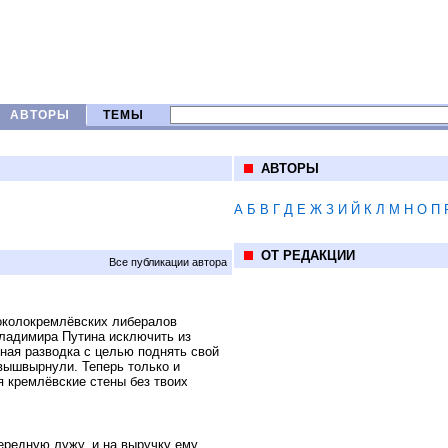
АВТОРЫ
ТЕМЫ
АВТОРЫ
А
Б
В
Г
Д
Е
Ж
З
И
Й
К
Л
М
Н
О
П
ОТ РЕДАКЦИИ
Все публикации автора
 околокремлёвских либералов
Владимира Путина исключить из
ная разводка с целью поднять свой
 вышвырнули. Теперь только и
я кремлёвские стены без твоих
редную лужу, и на выручку ему