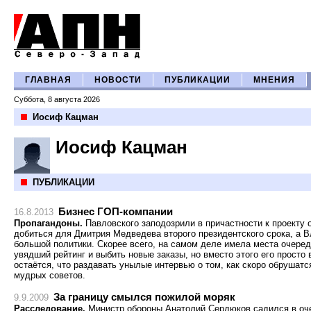
ГЛАВНАЯ
НОВОСТИ
ПУБЛИКАЦИИ
МНЕНИЯ
Суббота, 8 августа 2026
Иосиф Кацман
Иосиф Кацман
ПУБЛИКАЦИИ
Бизнес ГОП-компании
16.8.2013
Пропагандоны.
Павловского заподозрили в причастности к проекту
добиться для Дмитрия Медведева второго президентского срока, а 
большой политики. Скорее всего, на самом деле имела места очеред
увядший рейтинг и выбить новые заказы, но вместо этого его просто
остаётся, что раздавать унылые интервью о том, как скоро обрушатс
мудрых советов.
За границу смылся пожилой моряк
9.9.2009
Расследование.
Министр обороны Анатолий Сердюков садился в оче