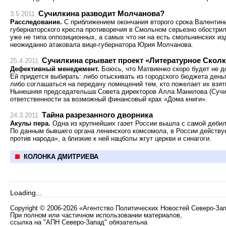
Сучилкина разводит Молчанова?
3.5.2011
Расследование.
С приближением окончания второго срока Валентин
губернаторского кресла противоречия в Смольном серьезно обостри
уже не типа оппозиционных, а самых что ни на есть смольнинских из
неожиданно атаковала вице-губернатора Юрия Молчанова.
Сучилкина срывает проект «Литературное Скол
25.4.2011
Дефективный менеджмент.
Боюсь, что Матвиенко скоро будет не д
Ей придется выбирать: либо отыскивать из городского бюджета день
либо соглашаться на передачу помещений тем, кто пожелает их взят
Нынешняя председательша Совета директоров Алла Манилова (Сучил
ответственности за возможный финансовый крах «Дома книги».
Тайна разрезанного дворника
24.3.2011
Акулы пера.
Одна из крупнейших газет России вышла с самой дебил
По данным бывшего органа ленинского комсомола, в России действу
против народа», а близкие к ней нацболы жгут церкви и синагоги.
КОЛОНКА ДМИТРИЕВА
Loading...
Copyright
©
2006-2026 «Агентство Политических Новостей Северо-За
При полном или частичном использовании материалов,
ссылка на "АПН Северо-Запад" обязательна