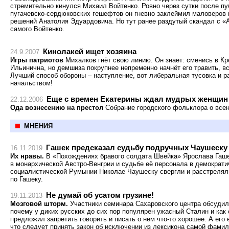
стремительно кинулся Михаил Войтенко. Ровно через сутки после пу
пугачевско-сердюковских гешефтов он гневно заклеймил маловеров
решений Анатолия Эдуардовича. Но тут ранее раздутый скандал с «
самого Войтенко.
Кинолакей ищет хозяина
24.9.2007
Игры патриотов
Михалков гнёт свою линию. Он знает: сменись в Кр
Ильинична, но демшиза покрупнее непременно начнёт его травить, 
Лучший способ обороны – наступление, вот либеральная тусовка и 
начальством!
Еще с времен Екатерины ждал мудрых женщин 
22.12.2006
Ода вознесению на престол
Собрание городского фольклора о все
МНЕНИЯ
Гашек предсказал судьбу подручных Чаушеску
16.11.2019
Их нравы.
В «Похождениях бравого солдата Швейка» Ярослава Гашек
в монархической Австро-Венгрии и судьбе её персонала в демократи
социалистической Румынии Николае Чаушеску свергли и расстреляли
по Гашеку.
Не думай об усатом грузине!
19.11.2013
Мозговой шторм.
Участники семинара Сахаровского центра обсуди
почему у диких русских до сих пор популярен ужасный Сталин и как 
предложил запретить говорить и писать о нем что-то хорошее. А ег
что следует принять закон об исключении из лексикона самой фамил