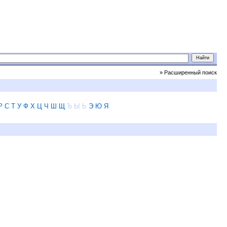
» Расширенный поиск
Р
С
Т
У
Ф
Х
Ц
Ч
Ш
Щ
Ъ
Ы
Ь
Э
Ю
Я