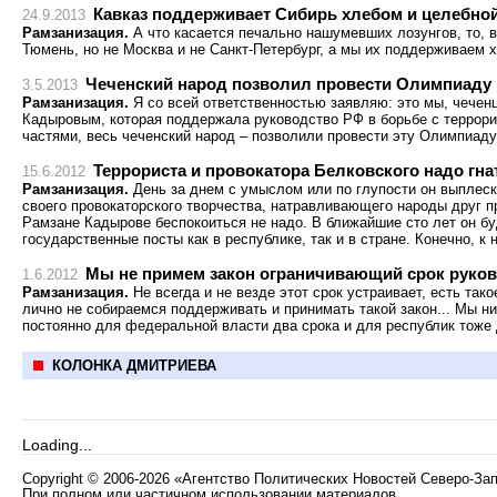
Кавказ поддерживает Сибирь хлебом и целебно
24.9.2013
Рамзанизация.
А что касается печально нашумевших лозунгов, то, в
Тюмень, но не Москва и не Санкт-Петербург, а мы их поддерживаем 
Чеченский народ позволил провести Олимпиаду
3.5.2013
Рамзанизация.
Я со всей ответственностью заявляю: это мы, чечен
Кадыровым, которая поддержала руководство РФ в борьбе с террор
частями, весь чеченский народ – позволили провести эту Олимпиаду
Террориста и провокатора Белковского надо гна
15.6.2012
Рамзанизация.
День за днем с умыслом или по глупости он выплеск
своего провокаторского творчества, натравливающего народы друг пр
Рамзане Кадырове беспокоиться не надо. В ближайшие сто лет он б
государственные посты как в республике, так и в стране. Конечно, к
Мы не примем закон ограничивающий срок руко
1.6.2012
Рамзанизация.
Не всегда и не везде этот срок устраивает, есть так
лично не собираемся поддерживать и принимать такой закон... Мы ни
постоянно для федеральной власти два срока и для республик тоже 
КОЛОНКА ДМИТРИЕВА
Loading...
Copyright
©
2006-2026 «Агентство Политических Новостей Северо-За
При полном или частичном использовании материалов,