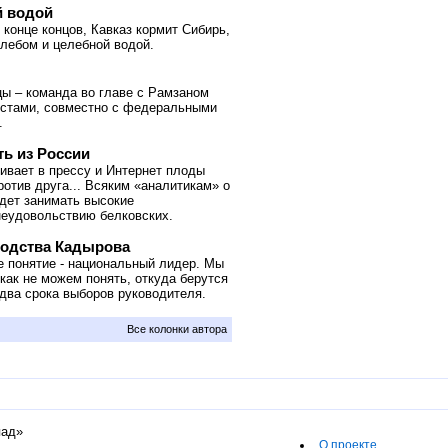
й водой
 конце концов, Кавказ кормит Сибирь,
хлебом и целебной водой.
цы – команда во главе с Рамзаном
истами, совместно с федеральными
.
ть из России
ивает в прессу и Интернет плоды
отив друга... Всяким «аналитикам» о
удет занимать высокие
 неудовольствию белковских.
водства Кадырова
ое понятие - национальный лидер. Мы
как не можем понять, откуда берутся
два срока выборов руководителя.
Все колонки автора
пад»
О проекте