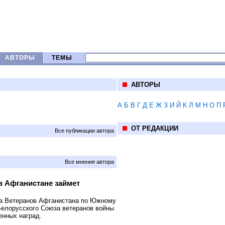
АВТОРЫ
ТЕМЫ
АВТОРЫ
А
Б
В
Г
Д
Е
Ж
З
И
Й
К
Л
М
Н
О
П
ОТ РЕДАКЦИИ
Все публикации автора
Все мнения автора
в Афганистане займет
а Ветеранов Афганистана по Южному
 Белорусского Союза ветеранов войны
енных наград.