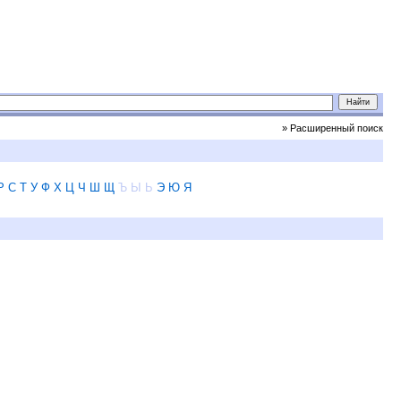
» Расширенный поиск
Р
С
Т
У
Ф
Х
Ц
Ч
Ш
Щ
Ъ
Ы
Ь
Э
Ю
Я