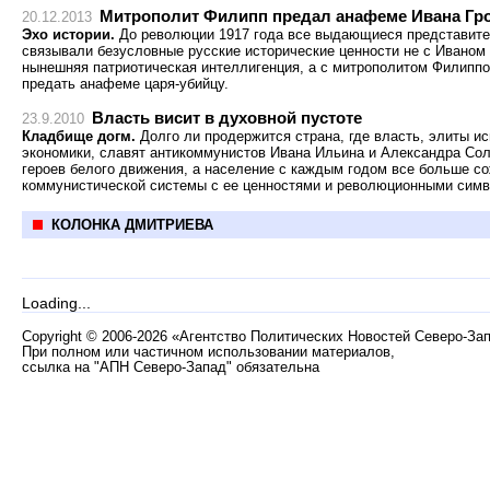
Митрополит Филипп предал анафеме Ивана Гр
20.12.2013
Эхо истории.
До революции 1917 года все выдающиеся представите
связывали безусловные русские исторические ценности не с Иваном 
нынешняя патриотическая интеллигенция, а с митрополитом Филиппо
предать анафеме царя-убийцу.
Власть висит в духовной пустоте
23.9.2010
Кладбище догм.
Долго ли продержится страна, где власть, элиты 
экономики, славят антикоммунистов Ивана Ильина и Александра Сол
героев белого движения, а население с каждым годом все больше со
коммунистической системы с ее ценностями и революционными сим
КОЛОНКА ДМИТРИЕВА
Loading...
Copyright
©
2006-2026 «Агентство Политических Новостей Северо-За
При полном или частичном использовании материалов,
ссылка на "АПН Северо-Запад" обязательна