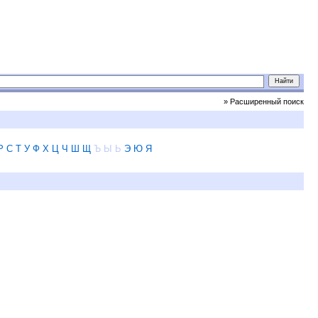
» Расширенный поиск
Р
С
Т
У
Ф
Х
Ц
Ч
Ш
Щ
Ъ
Ы
Ь
Э
Ю
Я