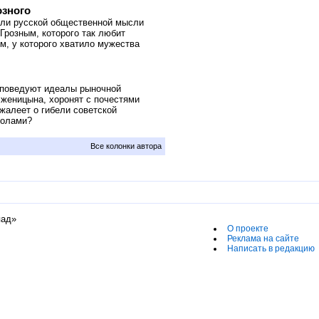
озного
ли русской общественной мысли
Грозным, которого так любит
м, у которого хватило мужества
исповедуют идеалы рыночной
женицына, хоронят с почестями
жалеет о гибели советской
волами?
Все колонки автора
пад»
О проекте
Реклама на сайте
Написать в редакцию