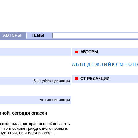
АВТОРЫ
ТЕМЫ
АВТОРЫ
А
Б
В
Г
Д
Е
Ж
З
И
Й
К
Л
М
Н
О
П
ОТ РЕДАКЦИИ
Все публикации автора
Все мнения автора
ной, сегодня опасен
еская сила, которая способна начать
что в основе грандиозного проекта,
луатации, но и идея свободы.