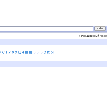
» Расширенный поиск
Р
С
Т
У
Ф
Х
Ц
Ч
Ш
Щ
Ъ
Ы
Ь
Э
Ю
Я