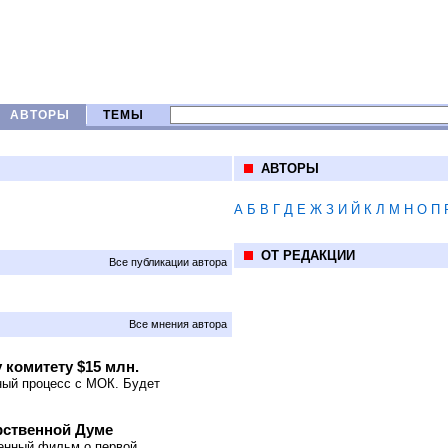
АВТОРЫ
ТЕМЫ
АВТОРЫ
А
Б
В
Г
Д
Е
Ж
З
И
Й
К
Л
М
Н
О
П
ОТ РЕДАКЦИИ
Все публикации автора
Все мнения автора
омитету $15 млн.
ный процесс с МОК. Будет
рственной Думе
енный фильм о первой