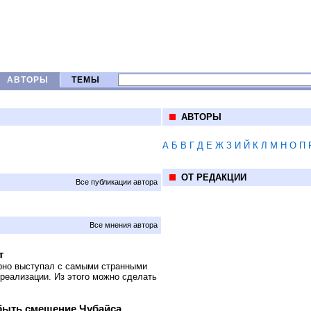
АВТОРЫ
ТЕМЫ
АВТОРЫ
А
Б
В
Г
Д
Е
Ж
З
И
Й
К
Л
М
Н
О
П
ОТ РЕДАКЦИИ
Все публикации автора
Все мнения автора
т
рно выступал с самыми странными
реализации. Из этого можно сделать
быть смещение Чубайса