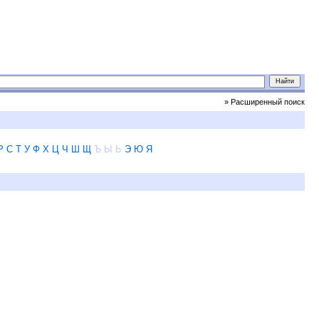
» Расширенный поиск
Р
С
Т
У
Ф
Х
Ц
Ч
Ш
Щ
Ъ
Ы
Ь
Э
Ю
Я