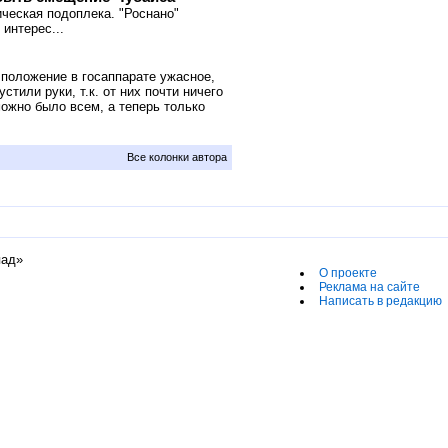
ческая подоплека. "Роснано"
интерес...
положение в госаппарате ужасное,
или руки, т.к. от них почти ничего
можно было всем, а теперь только
Все колонки автора
пад»
О проекте
Реклама на сайте
Написать в редакцию