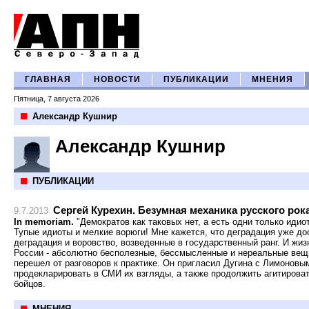
ГЛАВНАЯ
НОВОСТИ
ПУБЛИКАЦИИ
МНЕНИЯ
Пятница, 7 августа 2026
Александр Кушнир
Александр Кушнир
ПУБЛИКАЦИИ
Сергей Курехин. Безумная механика русского рок
9.7.2013
In memoriam.
"Демократов как таковых нет, а есть одни только идиоты
Тупые идиоты и мелкие ворюги! Мне кажется, что деградация уже до
деградация и воровство, возведенные в государственный ранг. И жиз
России - абсолютно бесполезные, бессмысленные и нереальные вещи
перешел от разговоров к практике. Он пригласил Дугина с Лимоновы
продекларировать в СМИ их взгляды, а также продолжить агитирова
бойцов.
МНЕНИЯ