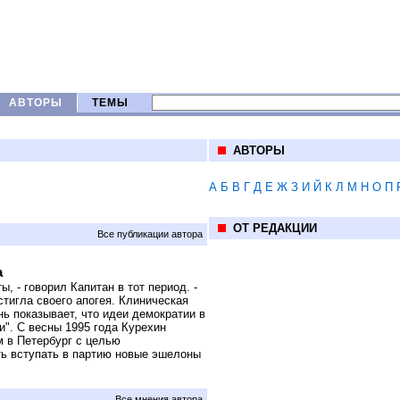
АВТОРЫ
ТЕМЫ
АВТОРЫ
А
Б
В
Г
Д
Е
Ж
З
И
Й
К
Л
М
Н
О
П
ОТ РЕДАКЦИИ
Все публикации автора
а
, - говорил Капитан в тот период. -
стигла своего апогея. Клиническая
нь показывает, что идеи демократии в
". С весны 1995 года Курехин
м в Петербург с целью
ть вступать в партию новые эшелоны
Все мнения автора