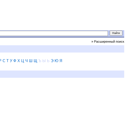
» Расширенный поиск
Р
С
Т
У
Ф
Х
Ц
Ч
Ш
Щ
Ъ
Ы
Ь
Э
Ю
Я