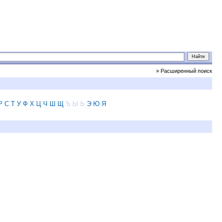
» Расширенный поиск
Р
С
Т
У
Ф
Х
Ц
Ч
Ш
Щ
Ъ
Ы
Ь
Э
Ю
Я