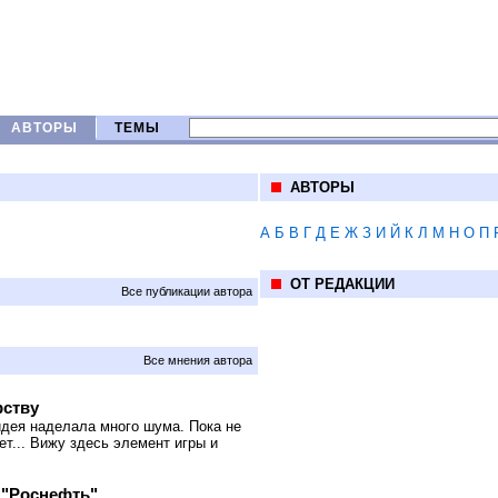
АВТОРЫ
ТЕМЫ
АВТОРЫ
А
Б
В
Г
Д
Е
Ж
З
И
Й
К
Л
М
Н
О
П
ОТ РЕДАКЦИИ
Все публикации автора
Все мнения автора
рству
ея наделала много шума. Пока не
ет... Вижу здесь элемент игры и
 "Роснефть"