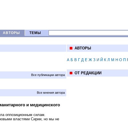
АВТОРЫ
ТЕМЫ
АВТОРЫ
А
Б
В
Г
Д
Е
Ж
З
И
Й
К
Л
М
Н
О
П
ОТ РЕДАКЦИИ
Все публикации автора
Все мнения автора
анитарного и медицинского
шла оппозиционным силам.
новыми властями Сирии, но мы не