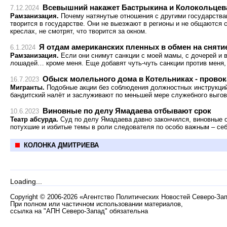
Всевышний накажет Бастрыкина и Колокольцев
7.12.2024
Рамзанизация.
Почему натянутые отношения с другими государствам
творится в государстве. Они не выезжают в регионы и не общаются 
креслах, не смотрят, что творится за окном.
Я отдам американских пленных в обмен на сняти
6.1.2024
Рамзанизация.
Если они снимут санкции с моей мамы, с дочерей и в
лошадей… кроме меня. Еще добавят чуть-чуть санкции против меня,
Обыск молельного дома в Котельниках - прово
16.7.2023
Мигранты.
Подобные акции без соблюдения должностных инструкций
бандитский налёт и заслуживают по меньшей мере служебного выгов
Виновные по делу Ямадаева отбывают срок
10.6.2023
Театр абсурда.
Суд по делу Ямадаева давно закончился, виновные 
потухшие и избитые темы в роли следователя по особо важным – себ
КОЛОНКА ДМИТРИЕВА
Loading...
Copyright
©
2006-2026 «Агентство Политических Новостей Северо-За
При полном или частичном использовании материалов,
ссылка на "АПН Северо-Запад" обязательна