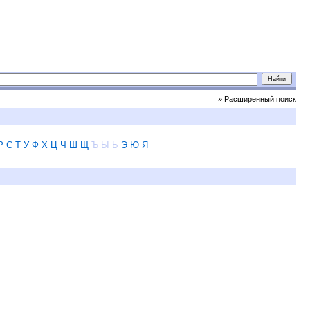
» Расширенный поиск
Р
С
Т
У
Ф
Х
Ц
Ч
Ш
Щ
Ъ
Ы
Ь
Э
Ю
Я