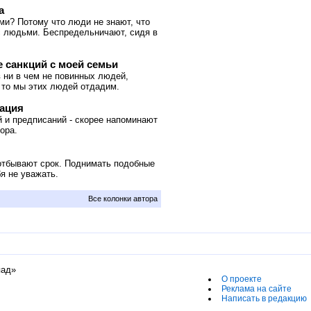
а
и? Потому что люди не знают, что
с людьми. Беспредельничают, сидя в
е санкций с моей семьи
 ни в чем не повинных людей,
 то мы этих людей отдадим.
кация
 и предписаний - скорее напоминают
ора.
отбывают срок. Поднимать подобные
я не уважать.
Все колонки автора
пад»
О проекте
Реклама на сайте
Написать в редакцию