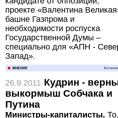
кандидате от оппозиции,
проекте «Валентина Великая
башне Газпрома и
необходимости роспуска
Государственной Думы –
специально для «АПН - Севе
Запад».
МНЕНИЯ
Все мнени
Кудрин - верн
26.9.2011
выкормыш Собчака и
Путина
Министры-капиталисты.
То