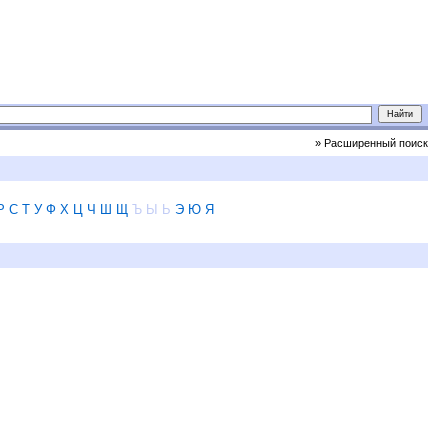
» Расширенный поиск
Р
С
Т
У
Ф
Х
Ц
Ч
Ш
Щ
Ъ
Ы
Ь
Э
Ю
Я