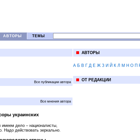
АВТОРЫ
ТЕМЫ
АВТОРЫ
А
Б
В
Г
Д
Е
Ж
З
И
Й
К
Л
М
Н
О
П
ОТ РЕДАКЦИИ
Все публикации автора
Все мнения автора
соры украинских
м имеем дело – националисты,
о. Надо действовать зеркально.
руководства страны