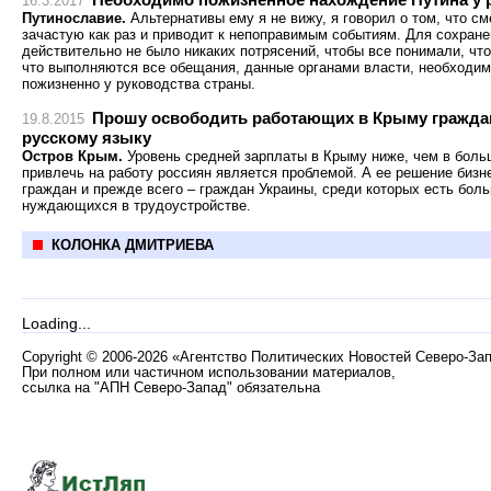
16.3.2017
Путинославие.
Альтернативы ему я не вижу, я говорил о том, что с
зачастую как раз и приводит к непоправимым событиям. Для сохране
действительно не было никаких потрясений, чтобы все понимали, что
что выполняются все обещания, данные органами власти, необходи
пожизненно у руководства страны.
Прошу освободить работающих в Крыму граждан
19.8.2015
русскому языку
Остров Крым.
Уровень средней зарплаты в Крыму ниже, чем в боль
привлечь на работу россиян является проблемой. А ее решение бизн
граждан и прежде всего – граждан Украины, среди которых есть бол
нуждающихся в трудоустройстве.
КОЛОНКА ДМИТРИЕВА
Loading...
Copyright
©
2006-2026 «Агентство Политических Новостей Северо-За
При полном или частичном использовании материалов,
ссылка на "АПН Северо-Запад" обязательна