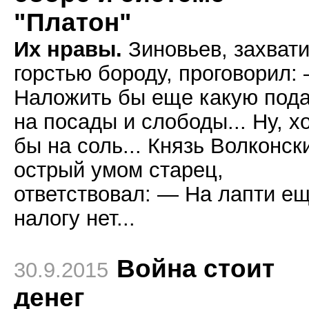
"Платон"
Их нравы.
Зиновьев, захват
горстью бороду, проговорил:
Наложить бы еще какую пода
на посады и слободы... Ну, х
бы на соль... Князь Волконск
острый умом старец,
ответствовал: — На лапти е
налогу нет...
Война стоит
30.9.2015
денег