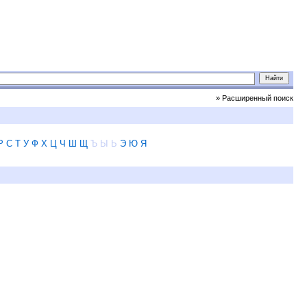
» Расширенный поиск
Р
С
Т
У
Ф
Х
Ц
Ч
Ш
Щ
Ъ
Ы
Ь
Э
Ю
Я