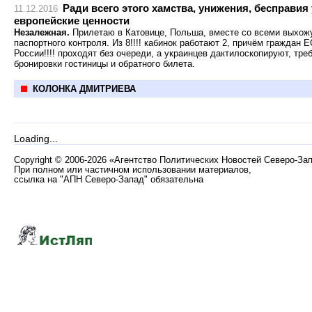
Ради всего этого хамства, унижения, бесправи
11.12.2016
европейские ценности
Незалежная.
Прилетаю в Катовице, Польша, вместе со всеми выхожу
паспортного контроля. Из 8!!!! кабинок работают 2, причём граждан 
России!!!! проходят без очереди, а украинцев дактилоскопируют, тр
бронировки гостиницы и обратного билета.
КОЛОНКА ДМИТРИЕВА
Loading...
Copyright
©
2006-2026 «Агентство Политических Новостей Северо-За
При полном или частичном использовании материалов,
ссылка на "АПН Северо-Запад" обязательна