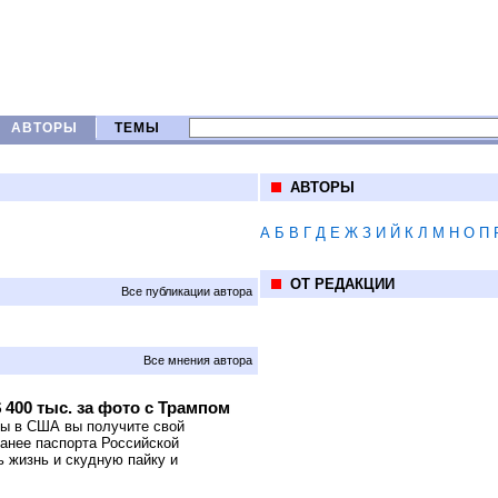
АВТОРЫ
ТЕМЫ
АВТОРЫ
А
Б
В
Г
Д
Е
Ж
З
И
Й
К
Л
М
Н
О
П
ОТ РЕДАКЦИИ
Все публикации автора
Все мнения автора
400 тыс. за фото с Трампом
пы в США вы получите свой
ранее паспорта Российской
ь жизнь и скудную пайку и