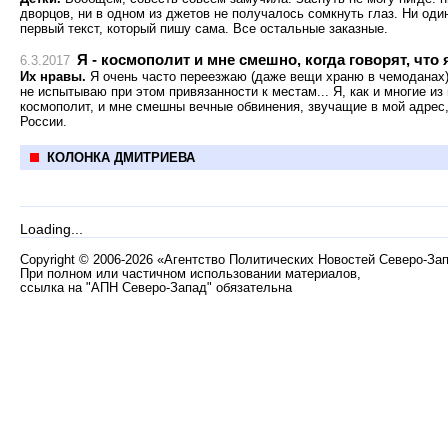
дворцов, ни в одном из джетов не получалось сомкнуть глаз. Ни один
первый текст, который пишу сама. Все остальные заказные.
Я - космополит и мне смешно, когда говорят, что
6.3.2017
Их нравы.
Я очень часто переезжаю (даже вещи храню в чемоданах)
не испытываю при этом привязанности к местам... Я, как и многие из 
космополит, и мне смешны вечные обвинения, звучащие в мой адрес, 
России.
КОЛОНКА ДМИТРИЕВА
Loading...
Copyright
©
2006-2026 «Агентство Политических Новостей Северо-За
При полном или частичном использовании материалов,
ссылка на "АПН Северо-Запад" обязательна