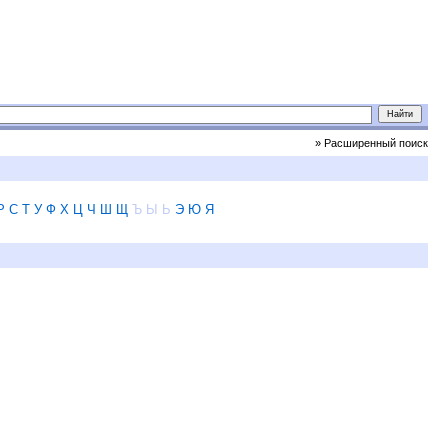
» Расширенный поиск
Р
С
Т
У
Ф
Х
Ц
Ч
Ш
Щ
Ъ
Ы
Ь
Э
Ю
Я