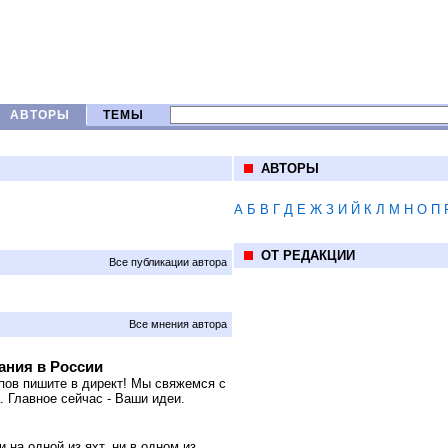
АВТОРЫ
ТЕМЫ
АВТОРЫ
А
Б
В
Г
Д
Е
Ж
З
И
Й
К
Л
М
Н
О
П
ОТ РЕДАКЦИИ
Все публикации автора
Все мнения автора
ания в России
апов пишите в директ! Мы свяжемся с
 Главное сейчас - Ваши идеи.
 на одной из яхт, ни в одном из