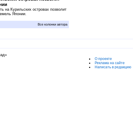
нии
сть на Курильских островах позволит
земель Японии.
Все колонки автора
пад»
О проекте
Реклама на сайте
Написать в редакцию