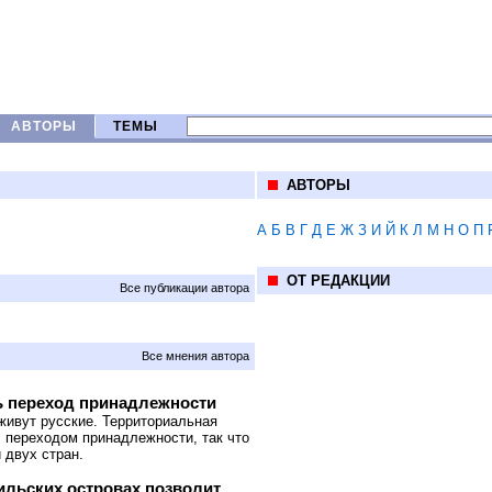
АВТОРЫ
ТЕМЫ
АВТОРЫ
А
Б
В
Г
Д
Е
Ж
З
И
Й
К
Л
М
Н
О
П
ОТ РЕДАКЦИИ
Все публикации автора
Все мнения автора
ь переход принадлежности
 живут русские. Территориальная
с переходом принадлежности, так что
 двух стран.
ильских островах позволит