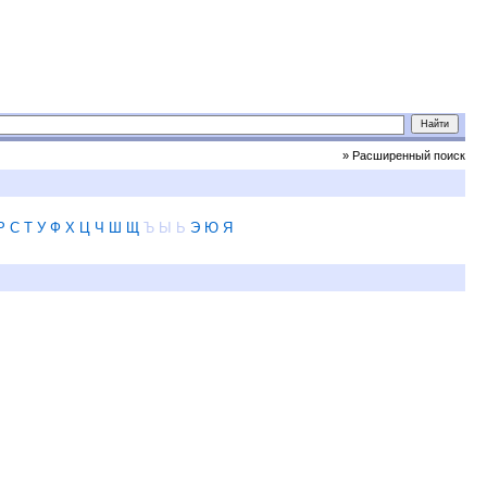
» Расширенный поиск
Р
С
Т
У
Ф
Х
Ц
Ч
Ш
Щ
Ъ
Ы
Ь
Э
Ю
Я