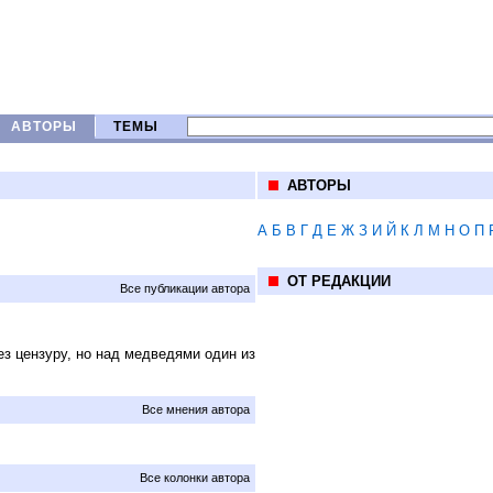
АВТОРЫ
ТЕМЫ
АВТОРЫ
А
Б
В
Г
Д
Е
Ж
З
И
Й
К
Л
М
Н
О
П
ОТ РЕДАКЦИИ
Все публикации автора
з цензуру, но над медведями один из
Все мнения автора
Все колонки автора