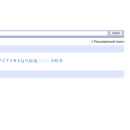
» Расширенный поиск
Р
С
Т
У
Ф
Х
Ц
Ч
Ш
Щ
Ъ
Ы
Ь
Э
Ю
Я