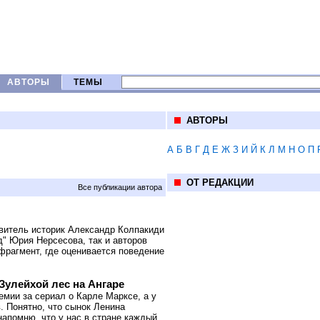
АВТОРЫ
ТЕМЫ
АВТОРЫ
А
Б
В
Г
Д
Е
Ж
З
И
Й
К
Л
М
Н
О
П
ОТ РЕДАКЦИИ
Все публикации автора
авитель историк Александр Колпакиди
" Юрия Нерсесова, так и авторов
фрагмент, где оценивается поведение
Зулейхой лес на Ангаре
емии за сериал о Карле Марксе, а у
 Понятно, что сынок Ленина
напомню, что у нас в стране каждый