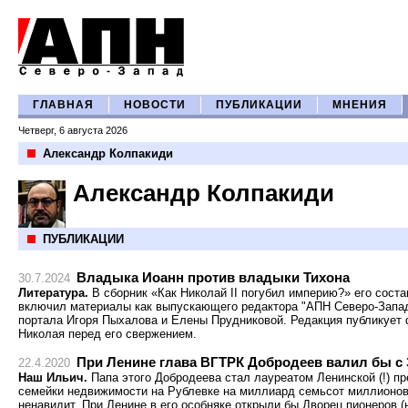
ГЛАВНАЯ
НОВОСТИ
ПУБЛИКАЦИИ
МНЕНИЯ
Четверг, 6 августа 2026
Александр Колпакиди
Александр Колпакиди
ПУБЛИКАЦИИ
Владыка Иоанн против владыки Тихона
30.7.2024
Литература.
В сборник «Как Николай II погубил империю?» его сост
включил материалы как выпускающего редактора "АПН Северо-Запад
портала Игоря Пыхалова и Елены Прудниковой. Редакция публикует 
Николая перед его свержением.
При Ленине глава ВГТРК Добродеев валил бы с 
22.4.2020
Наш Ильич.
Папа этого Добродеева стал лауреатом Ленинской (!) пр
семейки недвижимости на Рублевке на миллиард семьсот миллионов.
ненавидит. При Ленине в его особняке открыли бы Дворец пионеров (