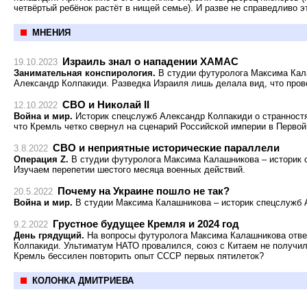
четвёртый ребёнок растёт в нищей семье). И разве не справедливо э
МНЕНИЯ
Израиль знал о нападении ХАМАС
19.10.2023
Занимательная конспирология.
В студии футуролога Максима Кала
Александр Колпакиди. Разведка Израиля лишь делала вид, что прово
СВО и Николай II
12.10.2022
Война и мир.
Историк спецслужб Александр Колпакиди о странностях
что Кремль четко свернул на сценарий Российской империи в Первой
СВО и неприятные исторические параллели
3.8.2022
Операция Z.
В студии футуролога Максима Калашникова – историк 
Изучаем перепетии шестого месяца военных действий.
Почему на Украине пошло не так?
20.5.2022
Война и мир.
В студии Максима Калашникова – историк спецслужб 
Грустное будущее Кремля и 2024 год
9.2.2022
День грядущий.
На вопросы футуролога Максима Калашникова отвеч
Колпакиди. Ультиматум НАТО провалился, союз с Китаем не получи
Кремль бессилен повторить опыт СССР первых пятилеток?
КОЛОНКА ДМИТРИЕВА