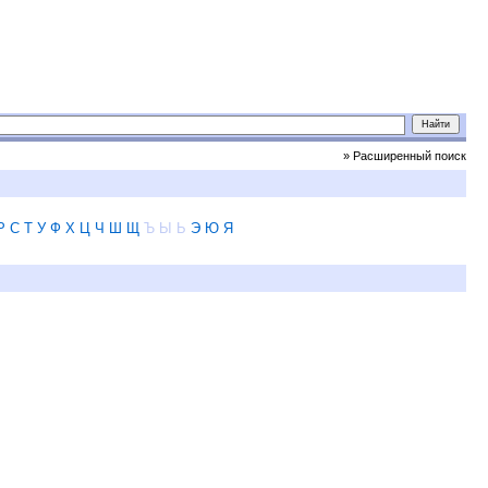
» Расширенный поиск
Р
С
Т
У
Ф
Х
Ц
Ч
Ш
Щ
Ъ
Ы
Ь
Э
Ю
Я