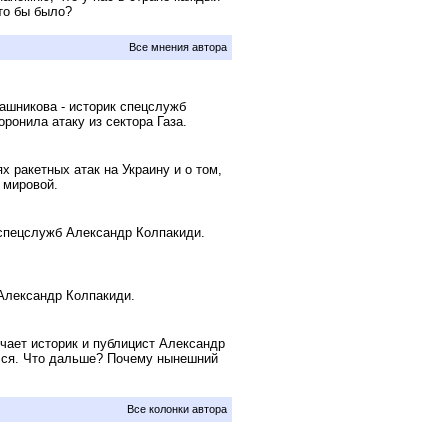
то бы было?
Все мнения автора
шникова - историк спецслужб
ронила атаку из сектора Газа.
 ракетных атак на Украину и о том,
 мировой.
спецслужб Александр Колпакиди.
Александр Колпакиди.
ает историк и публицист Александр
лся. Что дальше? Почему нынешний
Все колонки автора