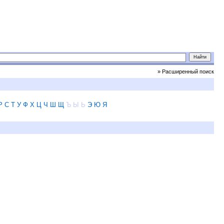
» Расширенный поиск
Р
С
Т
У
Ф
Х
Ц
Ч
Ш
Щ
Ъ
Ы
Ь
Э
Ю
Я