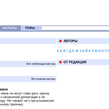
АВТОРЫ
ТЕМЫ
АВТОРЫ
А
Б
В
Г
Д
Е
Ж
З
И
Й
К
Л
М
Н
О
П
ОТ РЕДАКЦИИ
Все публикации автора
Все мнения автора
мано
никак не могут сами дать оценку
 о незаконной депортации и не
году. Не говорят ни о мусульманских
ьному признаку.