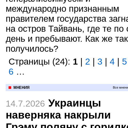
международно признанным
правителем государства загн
на остров Тайвань, где те по 
день и пребывают. Как же так
получилось?
Страницы (24):
1
|
2
|
3
|
4
|
5
6
…
МНЕНИЯ
Все мнени
Украинцы
14.7.2026
наверняка накрыли
Грэму поляну с горилк