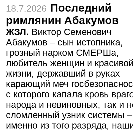
Последний
18.7.2026
римлянин Абакумов
ЖЗЛ.
Виктор Семенович
Абакумов – сын истопника,
грозный нарком СМЕРШа,
любитель женщин и красиво
жизни, державший в руках
карающий меч госбезопаснос
с которого капала кровь враг
народа и невиновных, так и н
сломленный узник системы –
именно из того разряда, наш