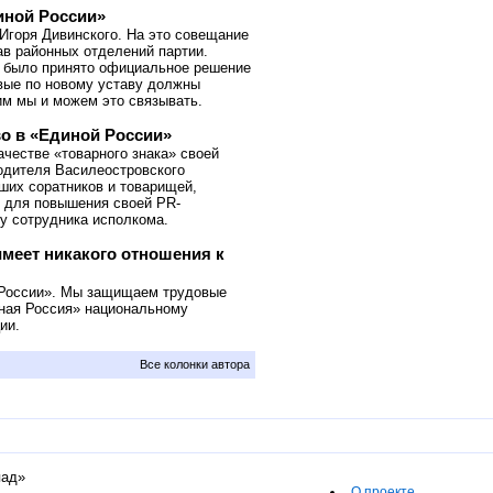
иной России»
Игоря Дивинского. На это совещание
ав районных отделений партии.
ак было принято официальное решение
рвые по новому уставу должны
им мы и можем это связывать.
во в «Единой России»
честве «товарного знака» своей
одителя Василеостровского
ших соратников и товарищей,
» для повышения своей PR-
ту сотрудника исполкома.
меет никакого отношения к
 России». Мы защищаем трудовые
иная Россия» национальному
ии.
Все колонки автора
пад»
О проекте