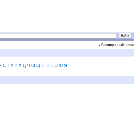
» Расширенный поиск
Р
С
Т
У
Ф
Х
Ц
Ч
Ш
Щ
Ъ
Ы
Ь
Э
Ю
Я