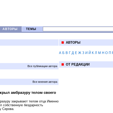
АВТОРЫ
ТЕМЫ
АВТОРЫ
А
Б
В
Г
Д
Е
Ж
З
И
Й
К
Л
М
Н
О
П
ОТ РЕДАКЦИИ
Все публикации автора
Все мнения автора
крыл амбразуру телом своего
бразуру закрывают телом отца Именно
ыл собственную бездарность
у Серова.