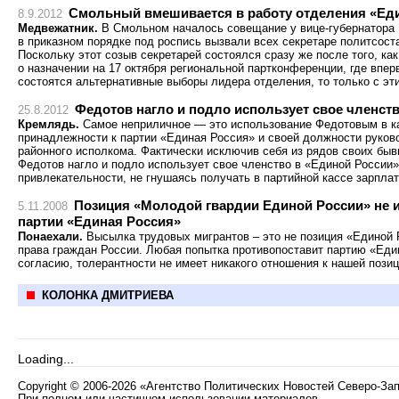
Смольный вмешивается в работу отделения «Ед
8.9.2012
Медвежатник.
В Смольном началось совещание у вице-губернатора 
в приказном порядке под роспись вызвали всех секретаре политсост
Поскольку этот созыв секретарей состоялся сразу же после того, к
о назначении на 17 октября региональной партконференции, где впе
состоятся альтернативные выборы лидера отделения, то только с эт
Федотов нагло и подло использует свое членст
25.8.2012
Кремлядь.
Самое неприличное — это использование Федотовым в ка
принадлежности к партии «Единая Россия» и своей должности руков
районного исполкома. Фактически исключив себя из рядов своих быв
Федотов нагло и подло использует свое членство в «Единой России
привлекательности, не гнушаясь получать в партийной кассе зарпла
Позиция «Молодой гвардии Единой России» не и
5.11.2008
партии «Единая Россия»
Понаехали.
Высылка трудовых мигрантов – это не позиция «Единой
права граждан России. Любая попытка противопоставит партию «Ед
согласию, толерантности не имеет никакого отношения к нашей позиц
КОЛОНКА ДМИТРИЕВА
Loading...
Copyright
©
2006-2026 «Агентство Политических Новостей Северо-За