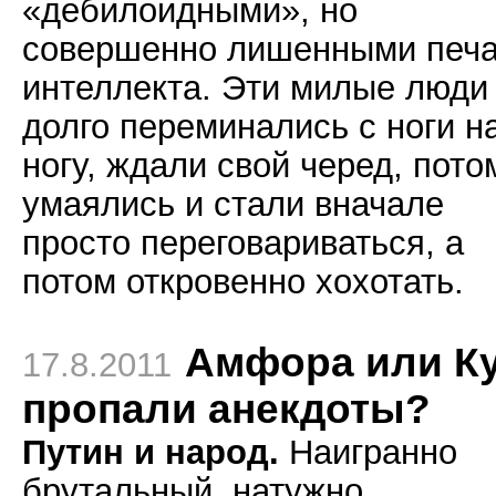
«дебилоидными», но
совершенно лишенными печа
интеллекта. Эти милые люди
долго переминались с ноги н
ногу, ждали свой черед, пото
умаялись и стали вначале
просто переговариваться, а
потом откровенно хохотать.
Амфора или К
17.8.2011
пропали анекдоты?
Путин и народ.
Наигранно
брутальный, натужно