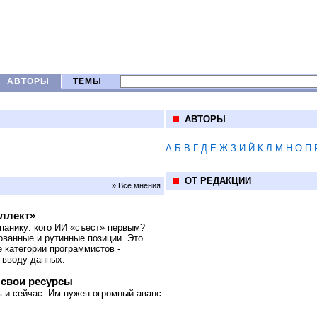
АВТОРЫ
ТЕМЫ
АВТОРЫ
А
Б
В
Г
Д
Е
Ж
З
И
Й
К
Л
М
Н
О
П
ОТ РЕДАКЦИИ
» Все мнения
еллект»
панику: кого ИИ «съест» первым?
ованные и рутинные позиции. Это
 категории программистов -
 вводу данных.
 свои ресурсы
 и сейчас. Им нужен огромный аванс