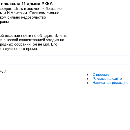
показала 11 армия РККА
родов. Штык в землю - и братание.
ном и И.Алиевым. Слишком сильно
шком сильно недовольство
траны.
й властью почти не обладал. Влиять
ов высокой концентрацией уходил на
родных собраний, он не мог. Его
 в лучшее его время.
пад»
О проекте
Реклама на сайте
Написать в редакцию