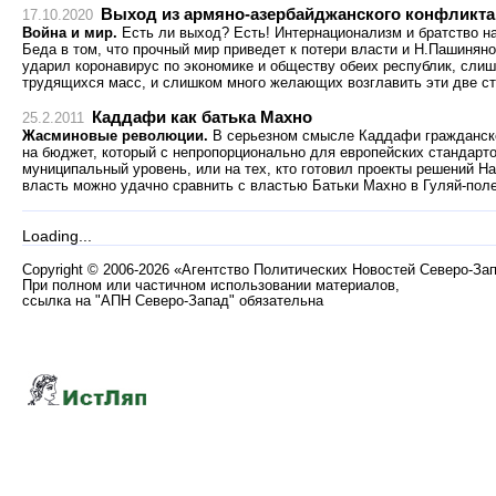
Выход из армяно-азербайджанского конфликта 
17.10.2020
Война и мир.
Есть ли выход? Есть! Интернационализм и братство на
Беда в том, что прочный мир приведет к потери власти и Н.Пашиня
ударил коронавирус по экономике и обществу обеих республик, сли
трудящихся масс, и слишком много желающих возглавить эти две с
Каддафи как батька Махно
25.2.2011
Жасминовые революции.
В серьезном смысле Каддафи гражданско
на бюджет, который с непропорционально для европейских стандарт
муниципальный уровень, или на тех, кто готовил проекты решений На
власть можно удачно сравнить с властью Батьки Махно в Гуляй-поле
Loading...
Copyright
©
2006-2026 «Агентство Политических Новостей Северо-За
При полном или частичном использовании материалов,
ссылка на "АПН Северо-Запад" обязательна