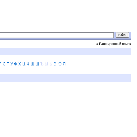
» Расширенный поиск
Р
С
Т
У
Ф
Х
Ц
Ч
Ш
Щ
Ъ
Ы
Ь
Э
Ю
Я