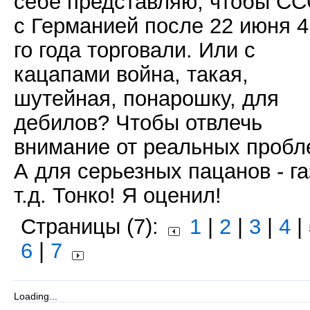
себе представляю, чтобы С
с Германией после 22 июня 4
го года торговали. Или с
кацапами война, такая,
шутейная, понарошку, для
дебилов? Чтобы отвлечь
внимание от реальных пробл
А для серьезных пацанов - га
т.д. Тонко! Я оценил!
Страницы (7):
1
|
2
|
3
|
4
|
6
|
7
Loading...