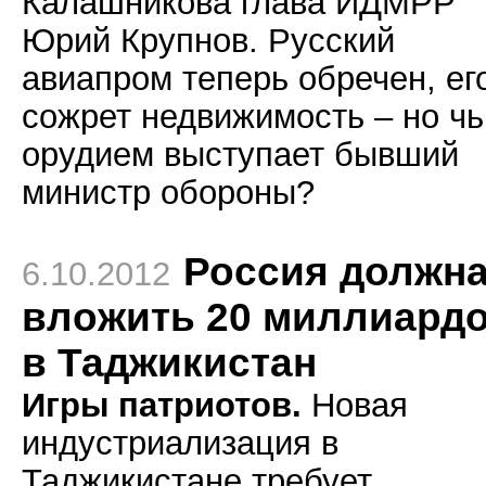
Калашникова глава ИДМРР
Юрий Крупнов. Русский
авиапром теперь обречен, ег
сожрет недвижимость – но ч
орудием выступает бывший
министр обороны?
Россия должн
6.10.2012
вложить 20 миллиард
в Таджикистан
Игры патриотов.
Новая
индустриализация в
Таджикистане требует