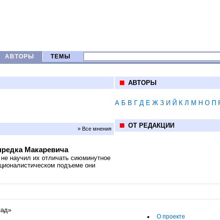
АВТОРЫ
ТЕМЫ
АВТОРЫ
А
Б
В
Г
Д
Е
Ж
З
И
Й
К
Л
М
Н
О
П
ОТ РЕДАКЦИИ
» Все мнения
 предка Макаревича
 не научил их отличать сиюминутное
ационалистическом подъеме они
пад»
О проекте