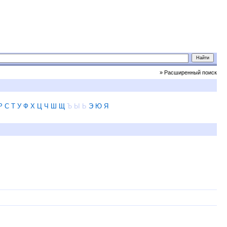
» Расширенный поиск
Р
С
Т
У
Ф
Х
Ц
Ч
Ш
Щ
Ъ
Ы
Ь
Э
Ю
Я