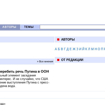
АВТОРЫ
ТЕМЫ
АВТОРЫ
А
Б
В
Г
Д
Е
Ж
З
И
Й
К
Л
М
Н
О
П
ОТ РЕДАКЦИИ
» Все мнения
перебить речь Путина в ООН
льный элемент заседания
интерес. И не случайно, что США
ние выступления Путина с пресс-
йдена вода.
пад»