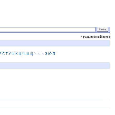
» Расширенный поиск
Р
С
Т
У
Ф
Х
Ц
Ч
Ш
Щ
Ъ
Ы
Ь
Э
Ю
Я