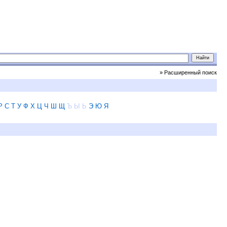
» Расширенный поиск
Р
С
Т
У
Ф
Х
Ц
Ч
Ш
Щ
Ъ
Ы
Ь
Э
Ю
Я