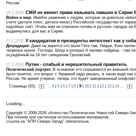
России.
СМИ не имеют права называть павших в Сирии 
19.2.2018
Война и мир.
Имейте уважение к людям, которые за довольно небо
счёте (детали плюс, детали минус) Российское государство от пара
подобных сект. Чтобы вам не отрезали головы в русских городах на В
выдвинулись для вас в Сирию.
У кандидатов в президенты интеллект как у соб
27.1.2018
Деградация.
Даже не верится что были Гёте там, Ницше, Константин
творенья нынче. Господи, Шнур и рэперы! А налево пойдёшь - там па
осуждённый на 14 лет священник Грозовский.
Путин - слабый и нерешительный правитель
17.1.2018
Политический портрет.
В основном это сказывается во внешней поли
было понятно, что вопрос с Украиной надо решать, в таком виде как 
России. Но время утеряно, теперь это будет замороженный конфликт
Страницы (55):
…
4
|
5
|
6
|
7
|
8
|
9
|
10
|
11
|
12
|
13
|
14
…
Loading...
Copyright
©
2006-2026 «Агентство Политических Новостей Северо-За
При полном или частичном использовании материалов,
ссылка на "АПН Северо-Запад" обязательна