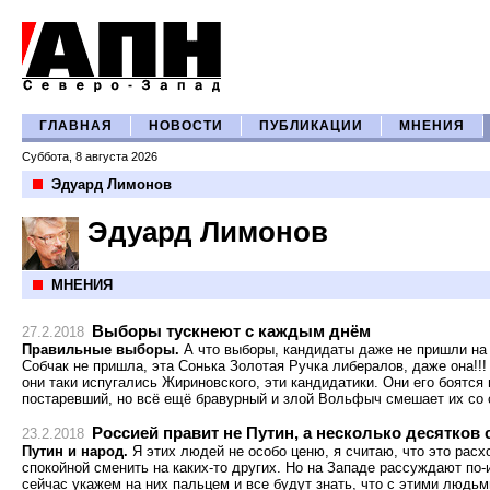
ГЛАВНАЯ
НОВОСТИ
ПУБЛИКАЦИИ
МНЕНИЯ
Суббота, 8 августа 2026
Эдуард Лимонов
Эдуард Лимонов
МНЕНИЯ
Выборы тускнеют с каждым днём
27.2.2018
Правильные выборы.
А что выборы, кандидаты даже не пришли на
Собчак не пришла, эта Сонька Золотая Ручка либералов, даже она!!!
они таки испугались Жириновского, эти кандидатики. Они его боятся 
постаревший, но всё ещё бравурный и злой Вольфыч смешает их со
Россией правит не Путин, а несколько десятков 
23.2.2018
Путин и народ.
Я этих людей не особо ценю, я считаю, что это рас
спокойной сменить на каких-то других. Но на Западе рассуждают по-и
сейчас укажем на них пальцем и все будут знать, что с этими людьм