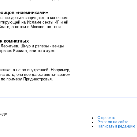
бойцов «наёмниками»
льшие деньги защищают, в конечном
зитирующей на Исламе секты ИГ и ей
олге, а потом в Москве, вот они
ак комнатных
 Леонтьев. Шнур и рэперы - венцы
триарх Кирилл, или того хуже
тике, а не во внутренней. Например,
она есть, она всегда останется врагом
 по примеру Приднестровья.
пад»
О проекте
Реклама на сайте
Написать в редакцию