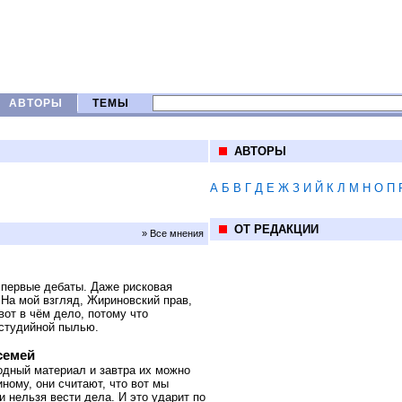
АВТОРЫ
ТЕМЫ
АВТОРЫ
А
Б
В
Г
Д
Е
Ж
З
И
Й
К
Л
М
Н
О
П
ОТ РЕДАКЦИИ
» Все мнения
 первые дебаты. Даже рисковая
 На мой взгляд, Жириновский прав,
вот в чём дело, потому что
 студийной пылью.
семей
ходный материал и завтра их можно
ному, они считают, что вот мы
и нельзя вести дела. И это ударит по