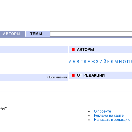
АВТОРЫ
ТЕМЫ
АВТОРЫ
А
Б
В
Г
Д
Е
Ж
З
И
Й
К
Л
М
Н
О
П
ОТ РЕДАКЦИИ
» Все мнения
пад»
О проекте
Реклама на сайте
Написать в редакцию