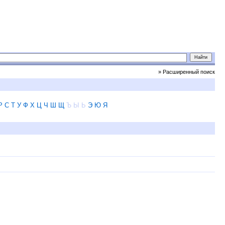
» Расширенный поиск
Р
С
Т
У
Ф
Х
Ц
Ч
Ш
Щ
Ъ
Ы
Ь
Э
Ю
Я