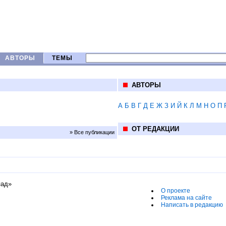
АВТОРЫ
ТЕМЫ
АВТОРЫ
А
Б
В
Г
Д
Е
Ж
З
И
Й
К
Л
М
Н
О
П
ОТ РЕДАКЦИИ
» Все публикации
пад»
О проекте
Реклама на сайте
Написать в редакцию