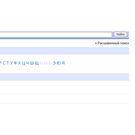
» Расширенный поиск
Р
С
Т
У
Ф
Х
Ц
Ч
Ш
Щ
Ъ
Ы
Ь
Э
Ю
Я