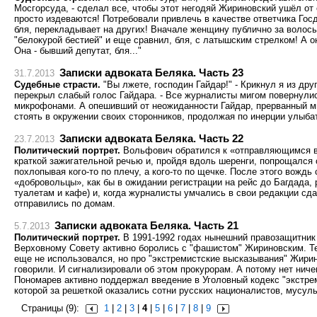
Мосгорсуда, - сделал все, чтобы этот негодяй Жириновский ушёл от 
просто издеваются! Потребовали привлечь в качестве ответчика Гос
бля, перекладывает на других! Вначале женщину публично за волосы
"белокурой бестией" и еще сравнил, бля, с латышским стрелком! А он
Она - бывший депутат, бля..."
Записки адвоката Беляка. Часть 23
31.7.2013
Судебные страсти.
"Вы лжете, господин Гайдар!" - Крикнул я из дру
перекрыл слабый голос Гайдара. - Все журналисты мигом повернули
микрофонами. А опешивший от неожиданности Гайдар, прерванный мн
стоять в окружении своих сторонников, продолжая по инерции улыбат
Записки адвоката Беляка. Часть 22
23.7.2013
Политический портрет.
Вольфович обратился к «отправляющимся в
краткой зажигательной речью и, пройдя вдоль шеренги, попрощался с
похлопывая кого-то по плечу, а кого-то по щечке. После этого вождь 
«добровольцы», как бы в ожидании регистрации на рейс до Багдада, 
туалетам и кафе) и, когда журналисты умчались в свои редакции сд
отправились по домам.
Записки адвоката Беляка. Часть 21
5.7.2013
Политический портрет.
В 1991-1992 годах нынешний правозащитник 
Верховному Совету активно боролись с "фашистом" Жириновским. Т
еще не использовался, но про "экстремистские высказывания" Жири
говорили. И сигнализировали об этом прокурорам. А потому нет ничег
Пономарев активно поддержал введение в Уголовный кодекс "экстрем
которой за решеткой оказались сотни русских националистов, мусул
Страницы (9):
1
|
2
|
3
|
4
|
5
|
6
|
7
|
8
|
9