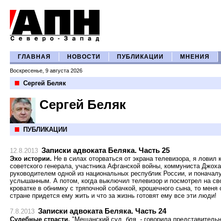
ГЛАВНАЯ
НОВОСТИ
ПУБЛИКАЦИИ
МНЕНИЯ
Воскресенье, 9 августа 2026
Сергей Беляк
Сергей Беляк
ПУБЛИКАЦИИ
Записки адвоката Беляка. Часть 25
12.8.2013
Эхо истории.
Не в силах оторваться от экрана телевизора, я ловил
советского генерала, участника Афганской войны, коммуниста Джох
руководителем одной из национальных республик России, и поначал
услышанным. А потом, когда выключил телевизор и посмотрел на св
кроватке в обнимку с тряпочной собачкой, крошечного сына, то меня 
стране придется ему жить и что за жизнь готовят ему все эти люди!
Записки адвоката Беляка. Часть 24
7.8.2013
Судебные страсти.
"Мещанский суд, бля, - говорила представитель