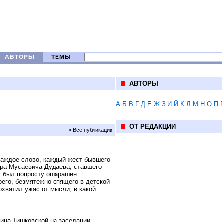
АВТОРЫ
ТЕМЫ
АВТОРЫ
А
Б
В
Г
Д
Е
Ж
З
И
Й
К
Л
М
Н
О
П
ОТ РЕДАКЦИИ
» Все публикации
 каждое слово, каждый жест бывшего
ара Мусаевича Дудаева, ставшего
у был попросту ошарашен
оего, безмятежно спящего в детской
охватил ужас от мысли, в какой
ница Тишковской на заседании