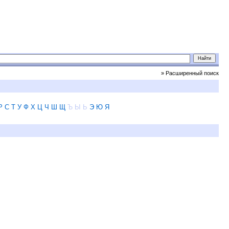
» Расширенный поиск
Р
С
Т
У
Ф
Х
Ц
Ч
Ш
Щ
Ъ
Ы
Ь
Э
Ю
Я