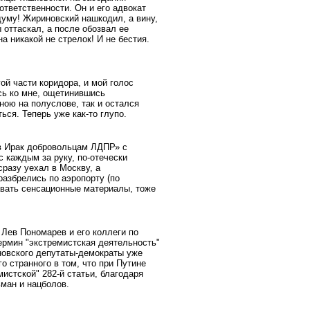
ответственности. Он и его адвокат
думу! Жириновский нашкодил, а вину,
 оттаскал, а после обозвал ее
а никакой не стрелок! И не бестия.
гой части коридора, и мой голос
сь ко мне, ощетинившись
ою на полуслове, так и остался
ься. Теперь уже как-то глупо.
 Ирак добровольцам ЛДПР» с
 каждым за руку, по-отечески
сразу уехал в Москву, а
разбрелись по аэропорту (по
авать сенсационные материалы, тоже
Лев Пономарев и его коллеги по
ермин "экстремистская деятельность"
новского депутаты-демократы уже
о странного в том, что при Путине
истской" 282-й статьи, благодаря
ьман и нацболов.