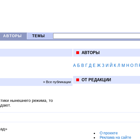
АВТОРЫ
ТЕМЫ
АВТОРЫ
А
Б
В
Г
Д
Е
Ж
З
И
Й
К
Л
М
Н
О
П
ОТ РЕДАКЦИИ
» Все публикации
стики нынешнего режима, то
адают.
пад»
О проекте
Реклама на сайте