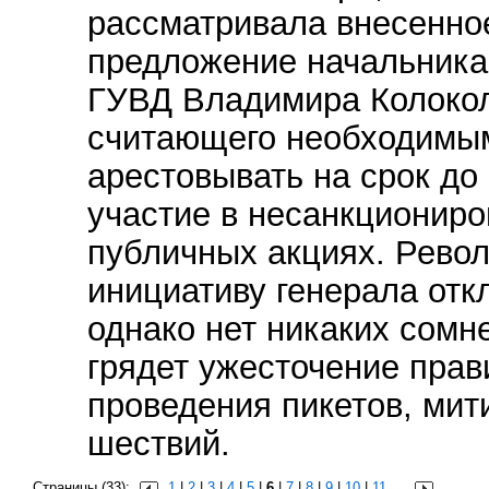
рассматривала внесенно
предложение начальника
ГУВД Владимира Колоко
считающего необходимы
арестовывать на срок до 
участие в несанкционир
публичных акциях. Рево
инициативу генерала отк
однако нет никаких сомне
грядет ужесточение прав
проведения пикетов, мит
шествий.
Страницы (33):
1
|
2
|
3
|
4
|
5
|
6
|
7
|
8
|
9
|
10
|
11
…