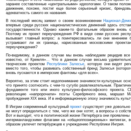
заранее составленные «центральными» идеологами. О таком полож
движение, похоже, постиг еще более серьезный кризис, брендов
адекватность самого их названия.
В последний месяц заявил о своем возникновении
Национал-Демо
впервые среди русских националистических движений здесь отстаи
государственности. Однако каким-то фатальным образом вновь о
Поэтому их проект переучреждения РФ в виде семи русских респ
вызывает главный вопрос: а поинтересовались ли они мнением б
устраивают ли их границы, нарисованные московскими проектан
переучреждения?
По-видимому, в данном случае мы вновь наблюдаем рецидив все 
известно, от Кремля»… Что в данном случае весьма удивительно,
творческим проектом
Республики Залесье
, которую они видят рег
вместо того, чтобы развивать собственный бренд Залесья (которо
вновь пускаются в имперские фантомы «для всех».
Вероятно, за этим стоит недопонимание значимости культурных основ
что принято соотносить с чем-то сугубо развлекательным. Практич
фундаменте того или иного культурно-философского проекта. 
революцию «напророчили» поэты Серебряного века, маршал Ма
пробуждения XIX века. И в информационную эпоху значимость культ
В Ингрии современный культурный
проект
существует уже довольно д
не могут определиться с тем, чего же они хотят, а вопросы о собс
Вот и выходит, что в политической жизни Петербурга они проявлен
ингерманландскими флагами на «общеоппозиционных» митингах, ве
образом увлечет петербуржцев к учреждению Республики Ингрия.