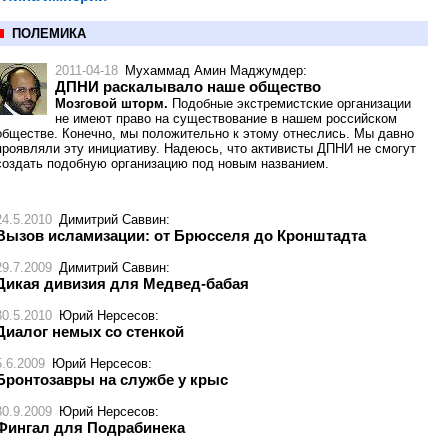
ПОЛЕМИКА
2011-04-18
Мухаммад Амин Маджумдер
:
ДПНИ раскалывало наше общество
Мозговой шторм.
Подобные экстремистские организации
не имеют право на существование в нашем российском
обществе. Конечно, мы положительно к этому отнеслись. Мы давно
проявляли эту инициативу. Надеюсь, что активисты ДПНИ не смогут
создать подобную организацию под новым названием.
24.5.2010
Димитрий Саввин
:
Вызов исламизации: от Брюсселя до Кронштадта
29.7.2009
Димитрий Саввин
:
Дикая дивизия для Медвед-бабая
30.5.2010
Юрий Нерсесов
:
Диалог немых со стенкой
5.6.2009
Юрий Нерсесов
:
Бронтозавры на службе у крыс
30.9.2009
Юрий Нерсесов
:
Фингал для Подрабинека