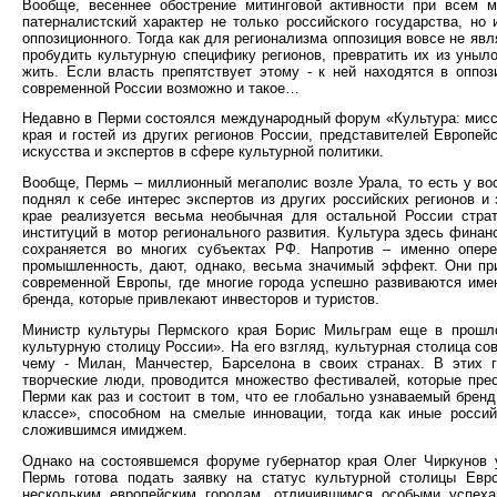
Вообще, весеннее обострение митинговой активности при всем 
патерналистский характер не только российского государства, но
оппозиционного. Тогда как для регионализма оппозиция вовсе не явл
пробудить культурную специфику регионов, превратить их из уныло
жить. Если власть препятствует этому - к ней находятся в оппоз
современной России возможно и такое…
Недавно в Перми состоялся международный форум «Культура: мисси
края и гостей из других регионов России, представителей Европей
искусства и экспертов в сфере культурной политики.
Вообще, Пермь – миллионный мегаполис возле Урала, то есть у во
поднял к себе интерес экспертов из других российских регионов и
крае реализуется весьма необычная для остальной России стра
институций в мотор регионального развития. Культура здесь финан
сохраняется во многих субъектах РФ. Напротив – именно опер
промышленность, дают, однако, весьма значимый эффект. Они при
современной Европы, где многие города успешно развиваются имен
бренда, которые привлекают инвесторов и туристов.
Министр культуры Пермского края Борис Мильграм еще в прошл
культурную столицу России». На его взгляд, культурная столица с
чему - Милан, Манчестер, Барселона в своих странах. В этих г
творческие люди, проводится множество фестивалей, которые пре
Перми как раз и состоит в том, что ее глобально узнаваемый бре
классе», способном на смелые инновации, тогда как иные росси
сложившимся имиджем.
Однако на состоявшемся форуме губернатор края Олег Чиркунов 
Пермь готова подать заявку на статус культурной столицы Евр
нескольким европейским городам, отличившимся особыми успеха