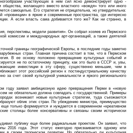
многообразии участвующих в нем сил ясно демонстрирует одно -
 и общества, желающего вместо властного «вождя» того или иного
яется самоцелью. Его стратегия не отрицательна, но утвердительна:
й «провинции» в яркие и современные пространства, где интересно
иции. А если власть сама добивается того же? Как ни странно, в
я, перспективы, модели развития». Он собрал хозяев из Пермского
ской комиссии и международных арт-организаций, а также деятелей
сточной границы географической Европы, в последние годы заметно
 зарубежных стран. Главная причина состоит в том, что в Пермском
тегия. В ее основу положено превращение культурных событий и
сируется не по остаточному принципу, как это было в СССР и, увы,
ежающие инвестиции в эту сферу, существенно меньшие, чем в
ближают этот российский регион к постиндустриальному качеству
но за счет своей культурной уникальности и яркого регионального
ом году заявил амбициозную идею превращения Перми в «новую
овсем не обязательно должна совпадать с государственной. Примеры
ородах возникают новые культурные стратегии, туда съезжаются
образуют облик этих стран. По убеждению министра, преимущество
нд еще только формируется и нуждается в современном «креативном
йские столицы более консервативны и связаны своим исторически
удивил публику еще более радикальным проектом. Он заявил, что
опы 2016 года. Этот статус ежегодно присваивается одному или
ми в своем творческом развитии. Но обязательно ли культурная