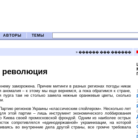
АВТОРЫ
ТЕМЫ
» ������ ��� ������
я революция
жнему заморожена. Причем митинги в разных регионах погоды никак
я аномалия – к этому мы еще вернемся, а пока обратимся к стране,
я пурга там не столько замела нежные оранжевые цветы, сколько
и.
артию регионов Украины «классическим спойлером». Несколько лет
для этой партии – лишь инструмент экономического лоббирования
го Киева своей промосковской фрондой. Одним из наиболее острых
сток сопротивлялся «единодержавной» украинизации, на которой
иваясь во внутренние дела другой страны, все громче требовала