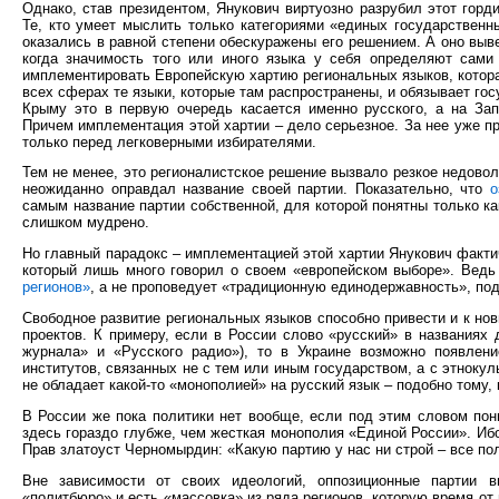
Однако, став президентом, Янукович виртуозно разрубил этот горд
Те, кто умеет мыслить только категориями «единых государственн
оказались в равной степени обескуражены его решением. А оно выв
когда значимость того или иного языка у себя определяют сами
имплементировать Европейскую хартию региональных языков, котора
всех сферах те языки, которые там распространены, и обязывает гос
Крыму это в первую очередь касается именно русского, а на Запад
Причем имплементация этой хартии – дело серьезное. За нее уже п
только перед легковерными избирателями.
Тем не менее, это регионалистское решение вызвало резкое недовол
неожиданно оправдал название своей партии. Показательно, что
о
самым название партии собственной, для которой понятны только ка
слишком мудрено.
Но главный парадокс – имплементацией этой хартии Янукович факти
который лишь много говорил о своем «европейском выборе». Вед
регионов»
, а не проповедует «традиционную единодержавность», п
Свободное развитие региональных языков способно привести и к н
проектов. К примеру, если в России слово «русский» в названиях
журнала» и «Русского радио»), то в Украине возможно появлени
институтов, связанных не с тем или иным государством, а с этноку
не обладает какой-то «монополией» на русский язык – подобно тому, 
В России же пока политики нет вообще, если под этим словом по
здесь гораздо глубже, чем жесткая монополия «Единой России». Иб
Прав златоуст Черномырдин: «Какую партию у нас ни строй – все п
Вне зависимости от своих идеологий, оппозиционные партии в
«политбюро» и есть «массовка» из ряда регионов, которую время о