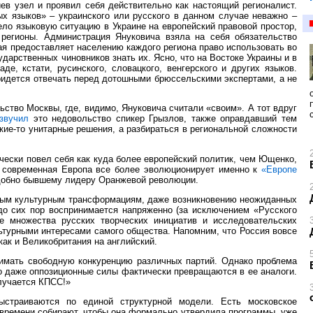
иев узел и проявил себя действительно как настоящий регионалист.
ых языков» – украинского или русского в данном случае неважно –
ело языковую ситуацию в Украине на европейский правовой простор,
 регионы. Администрация Януковича взяла на себя обязательство
я предоставляет населению каждого региона право использовать во
ударственных чиновников знать их. Ясно, что на Востоке Украины и в
е, кстати, русинского, словацкого, венгерского и других языков.
ридется отвечать перед дотошными брюссельскими экспертами, а не
ьство Москвы, где, видимо, Януковича считали «своим». А тот вдруг
звучил
это недовольство спикер Грызлов, также оправдавший тем
кие-то унитарные решения, а разбираться в региональной сложности
чески повел себя как куда более европейский политик, чем Ющенко,
ь современная Европа все более эволюционирует именно к
«Европе
одобно бывшему лидеру Оранжевой революции.
овым культурным трансформациям, даже возникновению неожиданных
 до сих пор воспринимается напряженно (за исключением «Русского
е множества русских творческих инициатив и исследовательских
льтурными интересами самого общества. Напомним, что Россия вовсе
как и Великобритания на английский.
нимать свободную конкуренцию различных партий. Однако проблема
о даже оппозиционные силы фактически превращаются в ее аналоги.
олучается КПСС!»
ыстраиваются по единой структурной модели. Есть московское
т времени собирают, чтобы она формально утвердила программы, уже