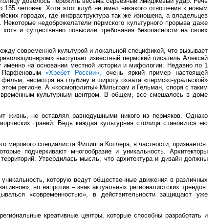
столицу довелось пережить весьма серьезный имиджевый удар. Речь
 155 человек. Хотя этот клуб не имел никакого отношения к новым
ийских городах, где инфраструктура так же изношена, а владельцев
. Некоторые недоброжелатели пермского культурного прорыва даже
, хотя и существенно повысили требования безопасности на своих
ежду современной культурой и локальной спецификой, что вызывает
рреволюционером» выступает известный пермский писатель Алексей
 именно на основании местной истории и мифологии. Недавно по 1
м Парфеновым
«Хребет России»
, очень яркий пример настоящей
 фильм, несмотря на глубину и широту охвата «пермско-уральской»
 в этом регионе. А «космополиты» Мильграм и Гельман, споря с таким
о временным культурным центром. В общем, все смешалось в доме
лит жизнь, не оставляя равнодушными никого из пермяков. Однако
творческих граней. Ведь каждая культурная столица становится ею
о мирового специалиста Филиппа Котлера, в частности, признается:
оторые подчеркивают многообразие и уникальность. Архитекторы
 территорий. Утвердилась мысль, что архитектура и дизайн должны
ю уникальность, которую ведут общественные движения в различных
ативное», но напротив – знак актуальных регионалистских трендов.
дываться «современностью», в действительности защищают уже
региональные креативные центры, которые способны разработать и