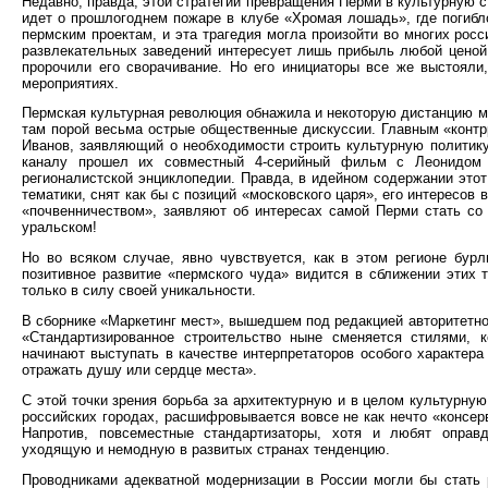
Недавно, правда, этой стратегии превращения Перми в культурную 
идет о прошлогоднем пожаре в клубе «Хромая лошадь», где погибло
пермским проектам, и эта трагедия могла произойти во многих росс
развлекательных заведений интересует лишь прибыль любой ценой
пророчили его сворачивание. Но его инициаторы все же выстояли
мероприятиях.
Пермская культурная революция обнажила и некоторую дистанцию м
там порой весьма острые общественные дискуссии. Главным «конт
Иванов, заявляющий о необходимости строить культурную политику
каналу прошел их совместный 4-серийный фильм с Леонидо
регионалистской энциклопедии. Правда, в идейном содержании этот
тематики, снят как бы с позиций «московского царя», его интересов
«почвенничеством», заявляют об интересах самой Перми стать с
уральском!
Но во всяком случае, явно чувствуется, как в этом регионе бур
позитивное развитие «пермского чуда» видится в сближении этих 
только в силу своей уникальности.
В сборнике «Маркетинг мест», вышедшем под редакцией авторитетног
«Стандартизированное строительство ныне сменяется стилями, к
начинают выступать в качестве интерпретаторов особого характера
отражать душу или сердце места».
С этой точки зрения борьба за архитектурную и в целом культурну
российских городах, расшифровывается вовсе не как нечто «консерв
Напротив, повсеместные стандартизаторы, хотя и любят оправ
уходящую и немодную в развитых странах тенденцию.
Проводниками адекватной модернизации в России могли бы стать 