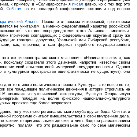
ении, к примеру, в «Солидарности» я
писал
давно, но с тех пор это
ый.
События
на их последней конференции поставили под вопрос
кратический Альянс
. Проект этот весьма интересный, практически
вается не унитаризм, а именно федеративный характер российской
казывается, что все сопредседатели этого Альянса – москвичи.
ублик (примерно совпадающих с федеральными округами) сразу же
удущих граждан, допустим, Уральской или Сибирской республик,
тами, как, впрочем, и сам формат подобного государственного
того же гиперцентралистского мышления. «Начинается земля, как
 поскольку создатели этого движения, напротив, известны своим
ионалистской альтернативой имперской государственности. Однако
го в культурном пространстве еще фактически не существует), они
 для того иного политического проекта. Культура - это вовсе не то,
ески все победившие политические движения в истории строились на
США «вышли» из утопической литературы, Русскую Февральскую
ннергейм победил на волне финского национально-культурного
урных проектов еще более возрастает.
авно, но у местного регионалистского клуба другая беда. Они так и
твенной программе считают вмешательством в свои внутренние дела.
ы не какими-то оригинальными идеями, а лишь бодрым размахиванием
роятно, полагая, что это размахивание само по себе магическим