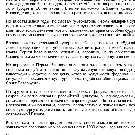
столица должна быть городом в составе ЕС - этот вопрос еще неясен
хотя Турция в ЕС не входит. Вполне возможно, избрание культу
Евровидения, которые проводятся в разных странах поверх политиче
Но за оставшиеся годы, по словам губернатора, Пермь намерена су
идет о качественных изменениях и в структуре миграции, и в эконо
край творческих деятелей нового поколения, которые способны буду
его словам, «нынешняя сырьевая экономика уже не позволяет выйти 
Вообще, очень необычный губернатор. Он не состоит в «Един
демонстрирующий, что губернаторы, как ни странно, тоже бываю
главы Сергея Катанандова, открытым, вероятно, не по собствен
Специфический чиновничий стиль, «застегнутый на все пуговицы», н
Но вернемся к Перми. За последние годы здесь открылось множе
европейская публика прилетает в «культурную столицу», иногда
киностудии и издательского дома, которые будут иметь федеральный
ситуацию в российской культуре, когда подобные общенациональн
Санкт-Петербурге).
На круглом столе, состоявшемся в рамках форума, директор Пе
назревшей регионализации российской культуры, о необходимости 
оставаться одинаково-вторичной «провинцией». По его мнению
московскими чиновниками, просто несовместима с популярными лоз
свою культурную идентичность, им только интереснее общаться дру
современной Европе.
Кстати, сам Гельман продал половину своей знаменитой москов
занимается превращением заброшенного в 1990-е годы здания речног