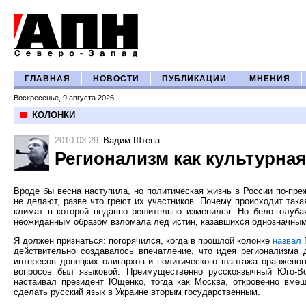
ГЛАВНАЯ
НОВОСТИ
ПУБЛИКАЦИИ
МНЕНИЯ
Воскресенье, 9 августа 2026
КОЛОНКИ
2010-03-29
Вадим Штепа
:
Регионализм как культурна
Вроде бы весна наступила, но политическая жизнь в России по-пре
не делают, разве что греют их участников. Почему происходит така
климат в которой недавно решительно изменился. Но бело-голуба
неожиданным образом взломала лед истин, казавшихся однозначным
Я должен признаться: погорячился, когда в прошлой колонке
назвал
П
действительно создавалось впечатление, что идея регионализма 
интересов донецких олигархов и политического шантажа оранжево
вопросов был языковой. Преимущественно русскоязычный Юго-Во
настаивал президент Ющенко, тогда как Москва, откровенно вмеш
сделать русский язык в Украине вторым государственным.