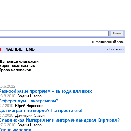
» Расширенный поиск
ГЛАВНЫЕ ТЕМЫ
» Все темы
Щупальца олигархии
Марш несогласных
Права человеков
16.6.2012
:
Разнообразие программ – выгода для всех
28.8.2010
Вадим Штепа
:
Референдум – экстремизм?
6.7.2010
Юрий Нерсесов
:
Дал мигрант по морде? Ты прости его!
2.7.2010
Димитрий Саввин
:
Славянская Империя или ингерманландская Киргизия?
27.6.2010
Вадим Штепа
:
Глина империи