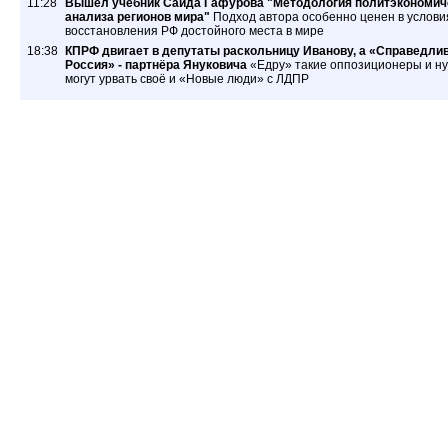
11:28
Вышел учебник Саида Гафурова "Методология политэкономич
анализа регионов мира"
Подход автора особенно ценен в услови
восстановления РФ достойного места в мире
18:38
КПРФ двигает в депутаты раскольницу Иванову, а «Справедли
Россия» - партнёра Януковича
«Едру» такие оппозиционеры и ну
могут урвать своё и «Новые люди» с ЛДПР