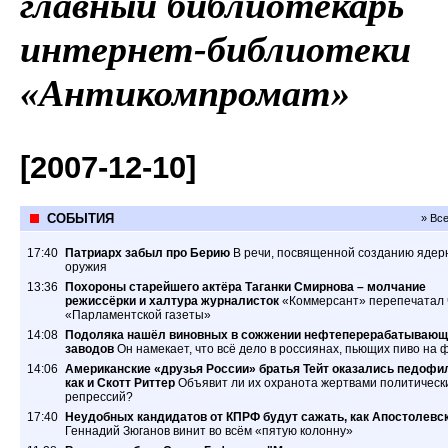
главный библиотекарь
интернет-библиотеки
«Антикомпромат»
[2007-12-10]
СОБЫТИЯ
» Вс
17:40
Патриарх забыл про Берию
В речи, посвященной созданию ядер
оружия
13:36
Похороны старейшего актёра Таганки Смирнова – молчание
режиссёрки и халтура журналисток
«Коммерсант» перепечатал 
«Парламентской газеты»
14:08
Подоляка нашёл виновных в сожжении нефтеперерабатывающ
заводов
Он намекает, что всё дело в россиянах, пьющих пиво на 
14:06
Американские «друзья России» братья Тейт оказались педофи
как и Скотт Риттер
Объявит ли их охранота жертвами политическ
репрессий?
17:40
Неудобных кандидатов от КПРФ будут сажать, как Апостолевс
Геннадий Зюганов винит во всём «пятую колонну»