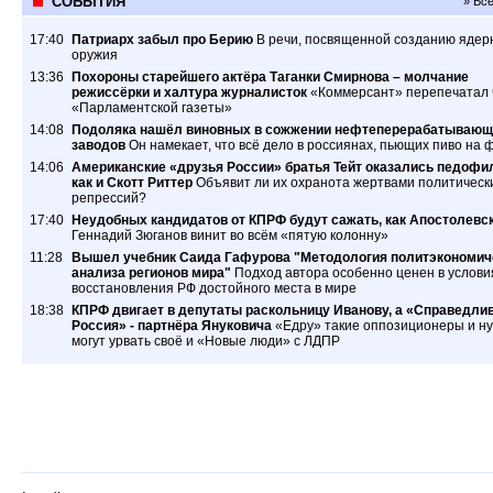
СОБЫТИЯ
» Вс
17:40
Патриарх забыл про Берию
В речи, посвященной созданию ядер
оружия
13:36
Похороны старейшего актёра Таганки Смирнова – молчание
режиссёрки и халтура журналисток
«Коммерсант» перепечатал 
«Парламентской газеты»
14:08
Подоляка нашёл виновных в сожжении нефтеперерабатывающ
заводов
Он намекает, что всё дело в россиянах, пьющих пиво на 
14:06
Американские «друзья России» братья Тейт оказались педофи
как и Скотт Риттер
Объявит ли их охранота жертвами политическ
репрессий?
17:40
Неудобных кандидатов от КПРФ будут сажать, как Апостолевс
Геннадий Зюганов винит во всём «пятую колонну»
11:28
Вышел учебник Саида Гафурова "Методология политэкономич
анализа регионов мира"
Подход автора особенно ценен в услови
восстановления РФ достойного места в мире
18:38
КПРФ двигает в депутаты раскольницу Иванову, а «Справедли
Россия» - партнёра Януковича
«Едру» такие оппозиционеры и ну
могут урвать своё и «Новые люди» с ЛДПР