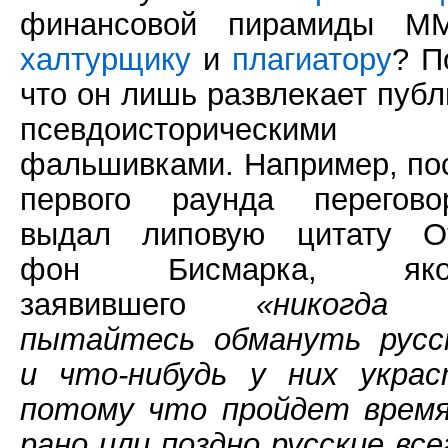
финансовой пирамиды М
халтурщику
и
плагиатору
? П
что он лишь развлекает публ
псевдоисторическими
фальшивками. Например, по
первого раунда перегово
выдал липовую цитату О
фон Бисмарка, яко
заявившего
«никогда
пытайтесь обмануть русс
и что-нибудь у них украс
потому что пройдет время
рано или поздно русские все