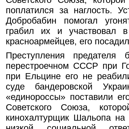
поплатился за наглость. Ус
Добробабин помогал угоня
грабил их и участвовал 
красноармейцев, его посадил
Преступления предателя 
перестроечном СССР при Го
при Ельцине его не реабил
суде бандеровской Укра
«единороссы» поставили ег
Советского Союза, котор
кинохалтурщик Шальопа на 
низкой социальной отве