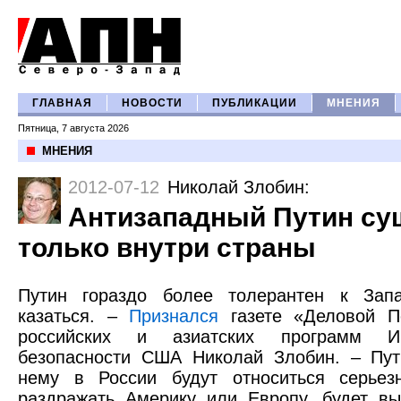
ГЛАВНАЯ
НОВОСТИ
ПУБЛИКАЦИИ
МНЕНИЯ
Пятница, 7 августа 2026
МНЕНИЯ
2012-07-12
Николай Злобин
:
Антизападный Путин су
только внутри страны
Путин гораздо более толерантен к Зап
казаться. –
Признался
газете «Деловой Пе
российских и азиатских программ Ин
безопасности США Николай Злобин. – Пут
нему в России будут относиться серьез
раздражать Америку или Европу, будет вы