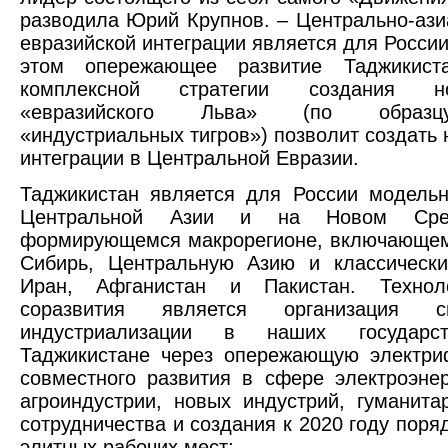
разводила Юрий Крупнов. – Центрально-ази
евразийской интеграции является для Росси
этом опережающее развитие Таджикист
комплексной стратегии создания нов
«евразийского Льва» (по образцу
«индустриальных тигров») позволит создат
интеграции в Центральной Евразии.
Таджикистан является для России модель
Центральной Азии и на Новом Сре
формирующемся макрорегионе, включающем
Сибирь, Центральную Азию и классически
Иран, Афганистан и Пакистан. Техноло
соразвития является организация с
индустриализации в наших государс
Таджикистане через опережающую электри
совместного развития в сфере электроэнер
агроиндустрии, новых индустрий, гуманита
сотрудничества и создания к 2020 году поря
элитных рабочих мест;