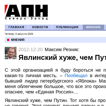
ГЛАВНАЯ
НОВОСТИ
ПУБЛИКАЦИИ
МНЕНИЯ
Четверг, 6 августа 2026
МНЕНИЯ
2012-12-20
Максим Резник
:
Явлинский хуже, чем Пу
С этой организацией я буду бороться не п
какая-то личная месть. –
Пообещал
в интер
бывший лидер петербургского «Яблока» Ма
меня облегчение большое, что все это про
опаснее, чем «Единая Россия»…
Явлинский хуже, чем Путин. Тот хотя бы пр
не говорит. Этот говорит, вешает лапшу и в