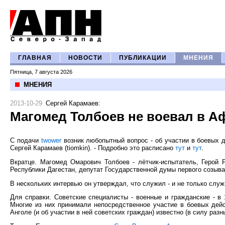
ГЛАВНАЯ
НОВОСТИ
ПУБЛИКАЦИИ
МНЕНИЯ
Пятница, 7 августа 2026
МНЕНИЯ
2013-10-29
Сергей Карамаев
:
Магомед Толбоев не воевал в А
C подачи
twower
возник любопытный вопрос - об участии в боевых 
Сергей Карамаев (tiomkin). - Подробно это расписано
тут
и
тут
.
Вкратце. Магомед Омарович Толбоев - лётчик-испытатель, Герой 
Республики Дагестан, депутат Государственной думы первого созыва
В нескольких интервью он утверждал, что служил - и не только служ
Для справки. Советские специалисты - военные и гражданские - в
Многие из них принимали непосредственное участие в боевых дейст
Анголе (и об участии в ней советских граждан) известно (в силу раз