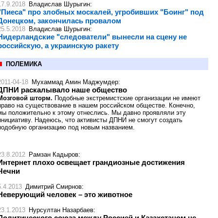
17.9.2018
Владислав Шурыгин
:
"Пиеса" про злобных москалей, угробивших "Боинг" под
Донецком, закончилась провалом
25.5.2018
Владислав Шурыгин
:
Нидерландские "следователи" вынесли на сцену не
российскую, а украинскую ракету
ПОЛЕМИКА
2011-04-18
Мухаммад Амин Маджумдер
:
ДПНИ раскалывало наше общество
Мозговой шторм.
Подобные экстремистские организации не имеют
право на существование в нашем российском обществе. Конечно,
мы положительно к этому отнеслись. Мы давно проявляли эту
инициативу. Надеюсь, что активисты ДПНИ не смогут создать
подобную организацию под новым названием.
23.8.2012
Рамзан Кадыров
:
Интернет плохо освещает грандиозные достижения
Чечни
5.4.2013
Димитрий Смирнов
:
Неверующий человек – это животное
23.1.2013
Нурсултан Назарбаев
:
Политического союза между Россией и Казахстаном не