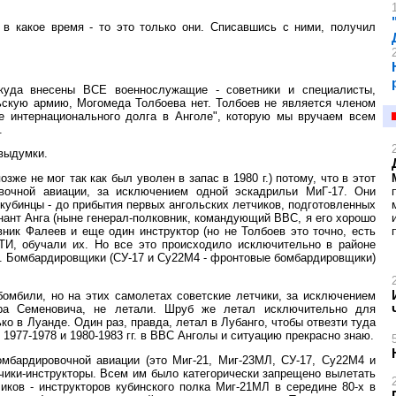
 в какое время - то это только они. Списавшись с ними, получил
уда внесены ВСЕ военнослужащие - советники и специалисты,
льскую армию, Могомеда Толбоева нет. Толбоев не является членом
 интернационального долга в Анголе", которую мы вручаем всем
.
 выдумки.
озже не мог так как был уволен в запас в 1980 г.) потому, что в этот
вочной авиации, за исключением одной эскадрильи МиГ-17. Они
ли кубинцы - до прибытия первых ангольских летчиков, подготовленных
нант Анга (ныне генерал-полковник, командующий ВВС, я его хорошо
вник Фалеев и еще один инструктор (но не Толбоев это точно, есть
ТИ, обучали их. Но все это происходило исключительно в районе
чно. Бомбардировщики (СУ-17 и Су22М4 - фронтовые бомбардировщики)
бомбили, но на этих самолетах советские летчики, за исключением
ра Семеновича, не летали. Шруб же летал исключительно для
ко в Луанде. Один раз, правда, летал в Лубанго, чтобы отвезти туда
1977-1978 и 1980-1983 гг. в ВВС Анголы и ситуацию прекрасно знаю.
омбардировочной авиации (это Миг-21, Миг-23МЛ, СУ-17, Су22М4 и
тчики-инструкторы. Всем им было категорически запрещено вылетать
иков - инструкторов кубинского полка Миг-21МЛ в середине 80-х в