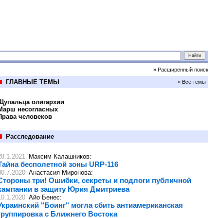
» Расширенный поиск
ГЛАВНЫЕ ТЕМЫ
» Все темы
Щупальца олигархии
Марш несогласных
Права человеков
Расследование
28.1.2021
Максим Калашников
:
Тайна бесполетной зоны URР-116
30.7.2020
Анастасия Миронова
:
Стороны три! Ошибки, секреты и подлоги публичной
кампании в защиту Юрия Дмитриева
10.1.2020
Айо Бенес
:
Украинский "Боинг" могла сбить антиамериканская
группировка с Ближнего Востока