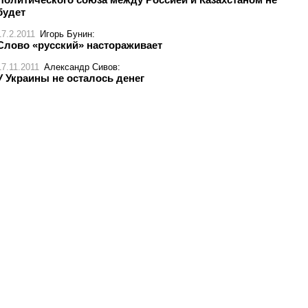
будет
17.2.2011
Игорь Бунин
:
Слово «русский» настораживает
17.11.2011
Александр Сивов
:
У Украины не осталось денег