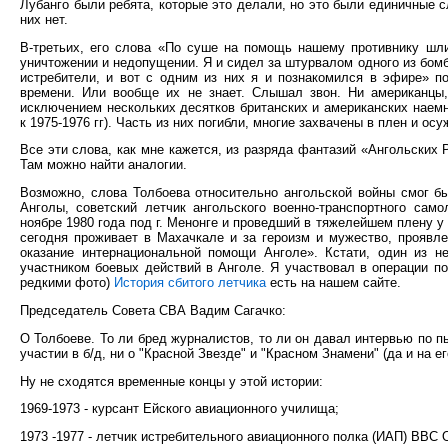
Лубанго были ребята, которые это делали, но это были единичные 
них нет.
В-третьих, его слова «По суше на помощь нашему противнику шли
уничтожении и недопущении. Я и сидел за штурвалом одного из бом
истребители, и вот с одним из них я и познакомился в эфире» п
времени. Или вообще их не знает. Слышал звон. Ни американцы, 
исключением нескольких десятков британских и американских наемн
к 1975-1976 гг). Часть из них погибли, многие захвачены в плен и о
Все эти слова, как мне кажется, из разряда фантазий «Ангольски
Там можно найти аналогии.
Возможно, слова Толбоева относительно ангольской войны смог бы
Анголы, советский летчик ангольского военно-транспортного са
ноябре 1980 года под г. Менонге и проведший в тяжелейшем плену у
сегодня проживает в Махачкале и за героизм и мужество, проявл
оказание интернациональной помощи Анголе». Кстати, один из н
участником боевых действий в Анголе. Я участвовал в операции по
редкими фото)
История сбитого летчика
есть на нашем сайте.
Председатель Совета СВА Вадим Сагачко:
О Толбоеве. То ли бред журналистов, то ли он давал интервью по пь
участии в б/д, ни о "Красной Звезде" и "Красном Знамени" (да и на ег
Ну не сходятся временные концы у этой истории:
1969-1973 - курсант Ейского авиационного училища;
1973 -1977 - летчик истребительного авиационного полка (ИАП) ВВС О