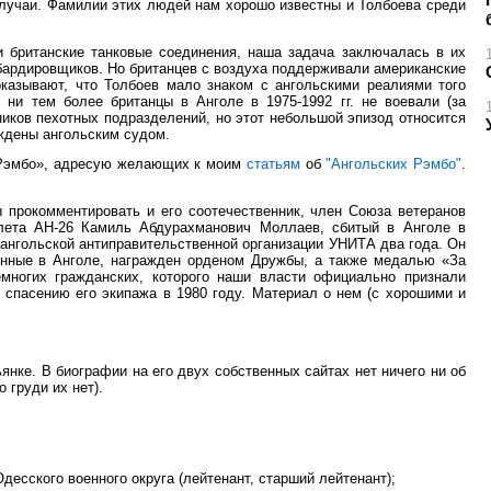
случаи. Фамилии этих людей нам хорошо известны и Толбоева среди
 британские танковые соединения, наша задача заключалась в их
бардировщиков. Но британцев с воздуха поддерживали американские
оказывают, что Толбоев мало знаком с ангольскими реалиями того
ни тем более британцы в Анголе в 1975-1992 гг. не воевали (за
иков пехотных подразделений, но этот небольшой эпизод относится
суждены ангольским судом.
х Рэмбо», адресую желающих к моим
статьям
об
"Ангольских Рэмбо"
.
 прокомментировать и его соотечественник, член Союза ветеранов
молета АН-26 Камиль Абдурахманович Моллаев, сбитый в Анголе в
 ангольской антиправительственной организации УНИТА два года. Он
енные в Анголе, награжден орденом Дружбы, а также медалью «За
емногих гражданских, которого наши власти официально признали
 спасению его экипажа в 1980 году. Материал о нем (с хорошими и
янке. В биографии на его двух собственных сайтах нет ничего ни об
о груди их нет).
десского военного округа (лейтенант, старший лейтенант);