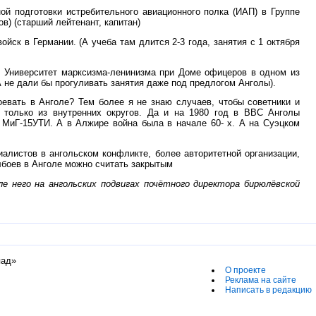
ой подготовки истребительного авиационного полка (ИАП) в Группе
в) (старший лейтенант, капитан)
йск в Германии. (А учеба там длится 2-3 года, занятия с 1 октября
ал Университет марксизма-ленинизма при Доме офицеров в одном из
 не дали бы прогуливать занятия даже под предлогом Анголы).
оевать в Анголе? Тем более я не знаю случаев, чтобы советники и
, только из внутренних округов. Да и на 1980 год в ВВС Анголы
 МиГ-15УТИ. А в Алжире война была в начале 60- х. А на Суэцком
алистов в ангольском конфликте, более авторитетной организации,
олбоев в Анголе можно считать закрытым
е него на ангольских подвигах почётного директора бирюлёвской
пад»
О проекте
Реклама на сайте
Написать в редакцию