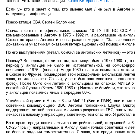
Так вот. Есть такая организация -
Союз Ветеранов Анголы
.
Если уж кто и знает о том, кто именно был / не был в Анголе и
следующую информацию.
Пресс-атташе СВА Сергей Коломнин:
Сначала факты: в официальных списках 10 ГУ ГШ ВС СССР, к
командированные в Анголу в 1975 - 1992 гг. и работавшие на анго
Союза ветеранов Анголы и не награжден медалью "За выполнение
доказанным участникам оказания интернациональной помощи Анголе
По его выступлениям (летал, бомбил за ангольских летчиков) — это
Почему? Во-первых, (если он там, как пишут, был в 1977-1980 гг., а п
период у ангольцев не было ни истребительной, ни бомбардиро
появились в 1976 г. (январь). Но до 1980 г. на этих самолетах лета
в Союзе во Фрунзе. Командовал этой эскадрильей ангольский лейте
знаю, он член нашего Союза), у него был наш советник - подполко
фото). После 80-го они летали с ангольцами на спарках МИГ19 У
спокойной Луанды (берем 1980-1983 гг.) Никого не бомбили, это то
у ангольцев появились лишь в середине 80-х.
У кубинской армии в Анголе были МиГ-21 (Бис и ПМФ), они с них 
советника командующего ВВС Анголы полковника Шруба Викто
поддержания летной практики, с личного разрешения ГВС, опять толь
лекарства нашему умирающему советнику, тем спас его. Я работал в 
Во-вторых: среди наших летчиков истребительной, штурмовой и б
СУ-25 "Грач"), направляемых в Анголу, были только советники и ле
на боевые задания самостоятельно. Я знаю, что среди наших летч