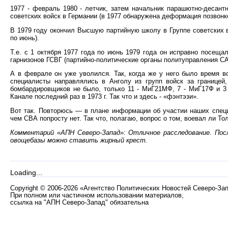
1977 - февраль 1980 - летчик, затем начальник парашютно-десантн
советских войск в Германии (в 1977 обнаружена деформация позвонко
В 1979 году окончил Высшую партийную школу в Группе советских во
по июнь).
Т.е. с 1 октября 1977 года по июнь 1979 года он исправно посещ
гарнизонов ГСВГ (партийно-политические органы политуправления СА
А в феврале он уже уволился. Так, когда же у него было время в
специалисты направлялись в Анголу из групп войск за границей
бомбардировщиков не было, только 11 - МиГ21МФ, 7 - МиГ17Ф и 3
Канале последний раз в 1973 г. Так что и здесь - «фэнтэзи».
Вот так. Повторюсь — в плане информации об участии наших специ
чем СВА попросту нет. Так что, полагаю, вопрос о том, воевал ли Т
Комментарий «АПН Северо-Запад»: Отличное расследование. Посл
овощебазы можно ставить жирный крест.
Loading...
Copyright
©
2006-2026 «Агентство Политических Новостей Северо-За
При полном или частичном использовании материалов,
ссылка на "АПН Северо-Запад" обязательна