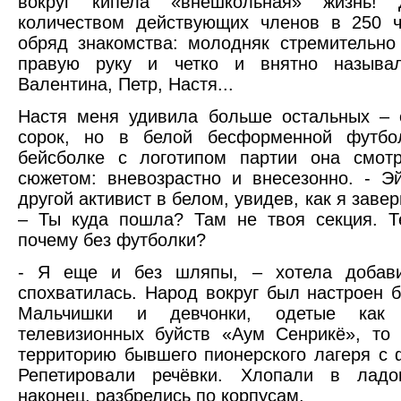
вокруг кипела «внешкольная» жизнь! 
количеством действующих членов в 250 ч
обряд знакомства: молодняк стремительн
правую руку и четко и внятно называ
Валентина, Петр, Настя...
Настя меня удивила больше остальных – 
сорок, но в белой бесформенной футбо
бейсболке с логотипом партии она смотр
сюжетом: вневозрастно и внесезонно. - Э
другой активист в белом, увидев, как я завер
– Ты куда пошла? Там не твоя секция. Т
почему без футболки?
- Я еще и без шляпы, – хотела добави
спохватилась. Народ вокруг был настроен 
Мальчишки и девчонки, одетые как 
телевизионных буйств «Аум Сенрикё», то
территорию бывшего пионерского лагеря с 
Репетировали речёвки. Хлопали в ладо
наконец, разбрелись по корпусам.