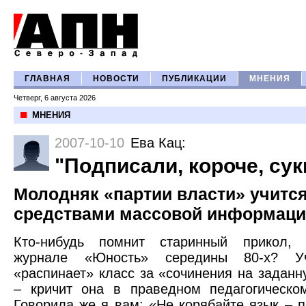
ГЛАВНАЯ
НОВОСТИ
ПУБЛИКАЦИИ
МНЕНИЯ
Четверг, 6 августа 2026
МНЕНИЯ
2007-10-10
Ева Кац
:
"Подписали, короче, суки
Молодняк «партии власти» учится
средствами массовой информац
Кто-нибудь помнит старинный прикол, 
журнале «Юность» середины 80-х? Учи
«распинает» класс за «сочинения на заданн
– кричит она в праведном педагогическо
Говорила же я вам: «Не корябайте язык – 