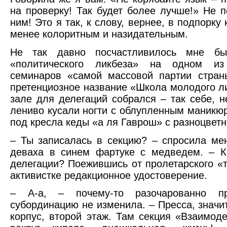
на проверку! Так будет более лучше!» Не 
ним! Это я так, к слову, вернее, в подпорку
менее колоритным и назидательным.
Не так давно посчастливилось мне быт
«политического ликбеза» на одном из
семинаров «самой массовой партии стран
претенциозное название «Школа молодого л
зале для делегаций собрался – так себе, 
лениво кусали ногти с облупленным маникю
под кресла кеды «а ля Гаврош» с разноцве
– Ты записалась в секцию? – спросила ме
деваха в синем фартуке с медведем. – К
делегации? Поежившись от пролетарского «
активистке редакционное удостоверение.
– А-а, – почему-то разочарованно п
субординацию не изменила. – Пресса, значи
корпус, второй этаж. Там секция «Взаимод