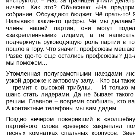
инструктор. – Нас за границей учили дела
ничего. Как это? Объясняю: «На предпри
собрание. Обсуждают бюджет. Чё орать-то! 
Называют какие-то цифры. Чё мы делаем?
члены нашей партии, они могут поде
«закрепленными» лицами, а те написать
подчеркнуть руководящую роль партии в то
пошло в гору. Что значит: профсоюзы мешаю
Разве где-то еще остались профсоюзы? Да-
мы поможем...
Утомленная полуграмотными наездами инс
узкой дорожке к актовому залу. - Кто вы таки
– гремит с высокой трибуны. – И только
шанс стать лидерами. Да не бывает таког
решим. Главное – вовремя сообщать, кто в
А контактные телефоны мы вам дадим…
Поздно вечером поверивший в «волшебну
партийного слова «резерв» закреплял по
тесных комнатках спальных корпусов. Звен