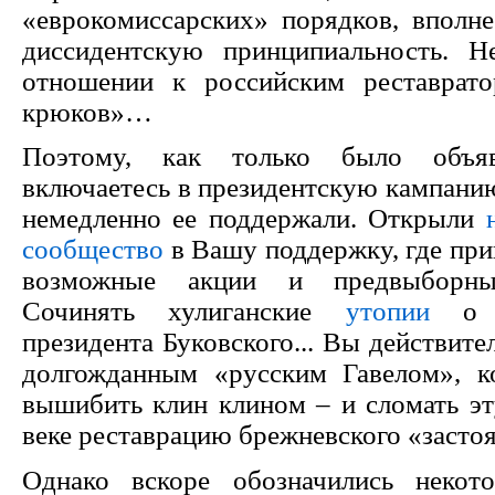
«еврокомиссарских» порядков, вполн
диссидентскую принципиальность. 
отношении к российским реставрато
крюков»…
Поэтому, как только было объя
включаетесь в президентскую кампанию
немедленно ее поддержали. Открыли
сообщество
в Вашу поддержку, где при
возможные акции и предвыборны
Сочинять хулиганские
утопии
о п
президента Буковского... Вы действите
долгожданным «русским Гавелом», к
вышибить клин клином – и сломать э
веке реставрацию брежневского «з
Однако вскоре обозначились некото