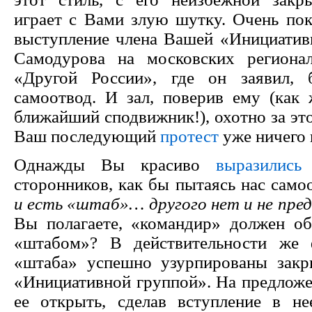
играет с Вами злую шутку. Очень по
выступление члена Вашей «Инициатив
Самодурова на московских региона
«Другой России», где он заявил,
самоотвод. И зал, поверив ему (как
ближайший сподвижник!), охотно за эт
Ваш последующий
протест
уже ничего
Однажды Вы красиво
выразились
сторонников, как бы пытаясь нас самоо
и есть «штаб»… другого нет и не пре
Вы полагаете, «командир» должен об
«штабом»? В действительности же
«штаба» успешно узурпированы закр
«Инициативной группой». На предложе
ее открыть, сделав вступление в не