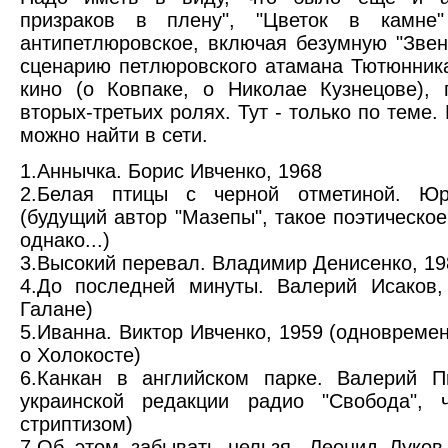
призраков в плену", "Цветок в камне"
антипетлюровское, включая безумную "Звен
сценарию петлюровского атамана Тютюнника
кино (о Ковпаке, о Николае Кузнецове),
вторых-третьих ролях. Тут - только по теме.
можно найти в сети.
1.Аннычка. Борис Ивченко, 1968
2.Белая птицы с черной отметиной. Юр
(будущий автор "Мазепы", такое поэтическо
однако...)
3.Высокий перевал. Владимир Денисенко, 19
4.До последней минуты. Валерий Исаков,
Галане)
5.Иванна. Виктор Ивченко, 1959 (одноврем
о Холокосте)
6.Канкан в английском парке. Валерий П
украинской редакции радио "Свобода", 
стриптизом)
7.Об этом забывать нельзя. Леонид Луков