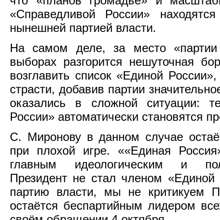
что «планов громадьё» и масштаб
«Справедливой России» находятс
нынешней партией власти.
На самом деле, за место «парти
выборах разгорится нешуточная бо
возглавить список «Единой России»,
страсти, добавив партии значительно
оказались в сложной ситуации: т
России» автоматически становятся п
С. Миронову в данном случае оста
при плохой игре. ««Единая Росси
главным идеологическим и пол
Президент не стал членом «Единой Р
партию власти, мы не критикуем П
остаётся беспартийным лидером всех
своём обращении 4 октября.