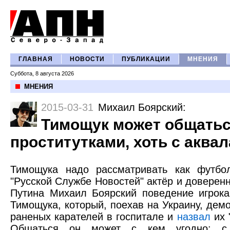
ГЛАВНАЯ
НОВОСТИ
ПУБЛИКАЦИИ
МНЕНИЯ
Суббота, 8 августа 2026
МНЕНИЯ
2015-03-31
Михаил Боярский
:
Тимощук может общатьс
проститутками, хоть с аква
Тимощука надо рассматривать как футбо
"Русской Службе Новостей" актёр и довере
Путина Михаил Боярский поведение игрока
Тимощука, который, поехав на Украину, дем
раненых карателей в госпитале и
назвал
их 
Общаться он может с кем угодно: с 