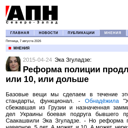
ГЛАВНАЯ
НОВОСТИ
ПУБЛИКАЦИИ
МНЕНИЯ
Пятница, 7 августа 2026
МНЕНИЯ
2015-04-24
Эка Згуладзе
:
Реформа полиции продли
или 10, или дольше
Базовые вещи мы сделаем в течение эт
стандарты, функционал. -
Обнадёжила
"У
сбежавшая из Грузии и назначенная замм
дел Украины боевая подруга бывшего п
Саакашвили Эка Згуладзе. - Но реформа 
наверное, 5 лет. А может, и 10. А может, чере