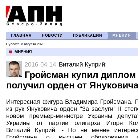
ГЛАВНАЯ
НОВОСТИ
ПУБЛИКАЦИИ
МНЕНИЯ
Суббота, 8 августа 2026
МНЕНИЯ
2016-04-14
Виталий Куприй
:
Гройсман купил диплом 
получил орден от Янукович
Интересная фигура Владимира Гройсмана. П
из рук Януковича орден "За заслуги" II сте
новом премьер-министре Украины депут
Украины от партии олигарха Игоря Кол
Виталий Куприй. - Но не менее интере
Гройсмана о высшем образовании п