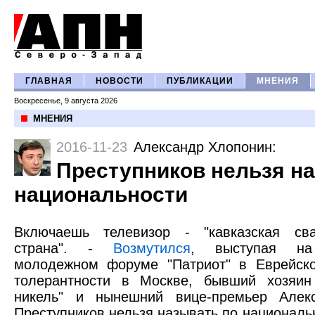
ГЛАВНАЯ
НОВОСТИ
ПУБЛИКАЦИИ
МНЕНИЯ
Воскресенье, 9 августа 2026
МНЕНИЯ
2016-11-23
Александр Хлопонин
:
Преступников нельзя н
национальности
Включаешь телевизор - "кавказская свад
страна". -
Возмутился
, выступая на 
молодежном форуме "Патриот" в Еврейск
толерантности в Москве, бывший хозяи
никель" и нынешний вице-премьер Алек
Преступников нельзя называть по национал