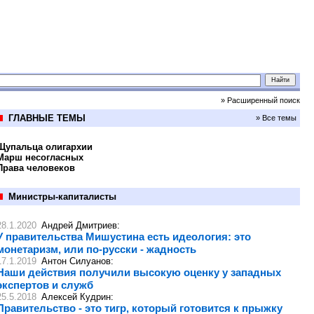
» Расширенный поиск
ГЛАВНЫЕ ТЕМЫ
» Все темы
Щупальца олигархии
Марш несогласных
Права человеков
Министры-капиталисты
28.1.2020
Андрей Дмитриев
:
У правительства Мишустина есть идеология: это
монетаризм, или по-русски - жадность
17.1.2019
Антон Силуанов
:
Наши действия получили высокую оценку у западных
экспертов и служб
25.5.2018
Алексей Кудрин
:
Правительство - это тигр, который готовится к прыжку