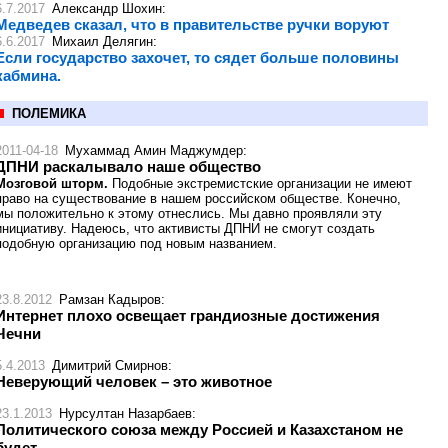
6.7.2017
Александр Шохин
:
Медведев сказал, что в правительстве ручки воруют
6.6.2017
Михаил Делягин
:
Если государство захочет, то сядет больше половины
кабмина.
ПОЛЕМИКА
2011-04-18
Мухаммад Амин Маджумдер
:
ДПНИ раскалывало наше общество
Мозговой шторм.
Подобные экстремистские организации не имеют
право на существование в нашем российском обществе. Конечно,
мы положительно к этому отнеслись. Мы давно проявляли эту
инициативу. Надеюсь, что активисты ДПНИ не смогут создать
подобную организацию под новым названием.
23.8.2012
Рамзан Кадыров
:
Интернет плохо освещает грандиозные достижения
Чечни
5.4.2013
Димитрий Смирнов
:
Неверующий человек – это животное
23.1.2013
Нурсултан Назарбаев
:
Политического союза между Россией и Казахстаном не
будет