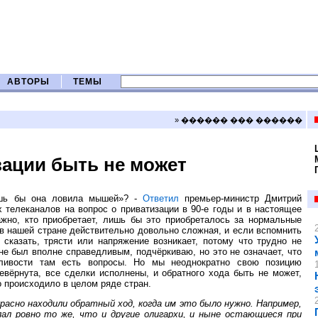
АВТОРЫ
ТЕМЫ
» ������ ��� ������
зации быть не может
лишь бы она ловила мышей»? -
Ответил
премьер-министр Дмитрий
телеканалов на вопрос о приватизации в 90-е годы и в настоящее
ажно, кто приобретает, лишь бы это приобреталось за нормальные
 в нашей стране действительно довольно сложная, и если вспомнить
 сказать, трясти или напряжение возникает, потому что трудно не
не был вполне справедливым, подчёркиваю, но это не означает, что
дливости там есть вопросы. Но мы неоднократно свою позицию
евёрнута, все сделки исполнены, и обратного хода быть не может,
о происходило в целом ряде стран.
асно находили обратный ход, когда им это было нужно. Например,
лал ровно то же, что и другие олигархи, и ныне остающиеся при