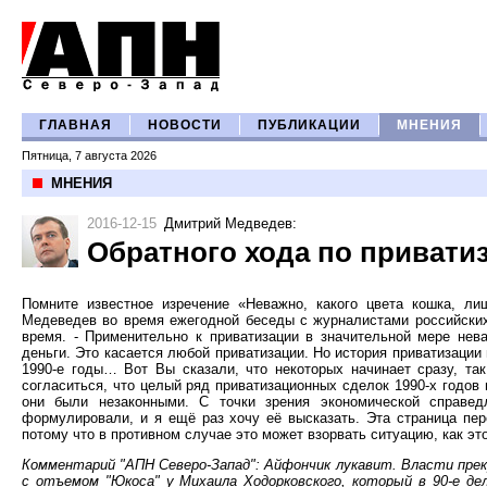
ГЛАВНАЯ
НОВОСТИ
ПУБЛИКАЦИИ
МНЕНИЯ
Пятница, 7 августа 2026
МНЕНИЯ
2016-12-15
Дмитрий Медведев
:
Обратного хода по привати
Помните известное изречение «Неважно, какого цвета кошка, 
Медеведев во время ежегодной беседы с журналистами российских 
время. - Применительно к приватизации в значительной мере нев
деньги. Это касается любой приватизации. Но история приватизации
1990-е годы… Вот Вы сказали, что некоторых начинает сразу, так
согласиться, что целый ряд приватизационных сделок 1990-х годов 
они были незаконными. С точки зрения экономической справе
формулировали, и я ещё раз хочу её высказать. Эта страница пер
потому что в противном случае это может взорвать ситуацию, как эт
Комментарий "АПН Северо-Запад": Айфончик лукавит. Власти прекр
с отъемом "Юкоса" у Михаила Ходорковского, который в 90-е де