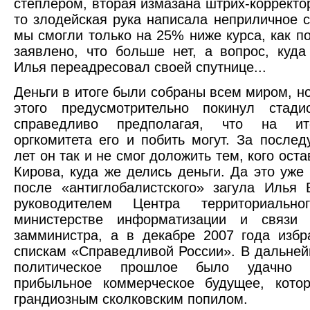
степлером, вторая измазана штрих-корректор
то злодейская рука написала неприличное 
мы смогли только на 25% ниже курса, как 
заявлено, что больше нет, а вопрос, куда
Илья переадресовал своей спутнице...
Деньги в итоге были собраны всем миром, 
этого предусмотрительно покинул стад
справедливо предполагая, что на ит
оргкомитета его и побить могут. За после
лет он так и не смог доложить тем, кого ост
Кирова, куда же делись деньги. Да это уже 
после «антиглобалистского» загула Илья
руководителем Центра территориальн
министерстве информатизации и связи
замминистра, а в декабре 2007 года изб
спискам «Справедливой России». В дальне
политическое прошлое было удачно к
прибыльное коммерческое будущее, кото
грандиозным сколковским попилом.