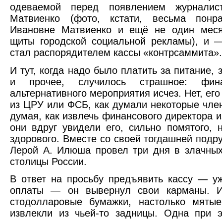
одеваемой перед появлением журналис
Матвиенко (фото, кстати, весьма понр
Ивановне Матвиенко и ещё не один мес
щиты городской социальной рекламы), и 
стал распорядителем кассы «контрсаммита».
И тут, когда надо было платить за питание, 
и прочее, случилось страшное: фина
альтернативного мероприятия исчез. Нет, его
из ЦРУ или ФСБ, как думали некоторые чле
думая, как извлечь финансового директора и
они вдруг увидели его, сильно помятого, 
здорового. Вместе со своей тогдашней подр
Лерой А. Илюша провел три дня в злачных
столицы России.
В ответ на просьбу предъявить кассу — у
оплаты — он вывернул свои карманы. И
стодолларовые бумажки, настолько мятые
извлекли из чьей-то задницы. Одна при 