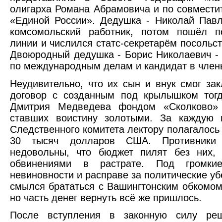
олигарха Романа Абрамовича и по совмести
«Единой России». Дедушка - Николай Павл
комсомольский работник, потом пошёл п
линии и числился статс-секретарём посоль
Двоюродный дедушка - Борис Николаевич -
по международным делам и кандидат в член
Неудивительно, что их сын и внук смог за
договор с созданным под крылышком тогд
Дмитрия Медведева фондом «Сколково» 
ставших воистину золотыми. За каждую
Следственного комитета лектору полагалось
30 тысяч долларов США. Противники
недовольны, что бюджет пилят без них, 
обвинениями в растрате. Под громки
невиновности и расправе за политические 
смылся брататься с Вашингтонским обкомом
но часть денег вернуть всё же пришлось.
После вступления в законную силу реш