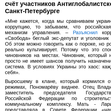
счёт участников Антиглобалистск
Санкт-Петербурге
«Мне кажется, когда мы сравниваем украи
коррупцию, то забываем, что российска
механизм управления. –
Разъяснил
корр
«Свобода» беглый экс-депутат и уголовник
Об этом можно говорить как о пороке, но р
реально культивирует. Потому что это спо
чиновников на местах. Чиновник, который 
просто не имеет шансов получить назначен
система. В условиях Украины это хаос: ка
себя».
Выросшему в клане, который кормился о
режимах, Пономарёву виднее. Отец Влад
заместитель председателя Государст
Российской Федерации по строитель
коммунальному комплексу. Мать - Лар
представляла в Совете Федерации «нач