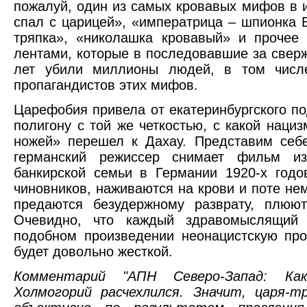
пожалуй, один из самых кровавых мифов в 
спал с царицей», «императрица – шпионка 
тряпка», «николашка кровавый» и прочее
лентами, которые в последовавшие за свер
лет убили миллионы людей, в том числ
пропагандистов этих мифов.
Царефобия привела от екатеринбургского п
полигону с той же четкостью, с какой наци
ножей» перешел к Дахау. Представим себ
германский режиссер снимает фильм из
банкирской семьи в Германии 1920-х годо
чиновников, наживаются на крови и поте не
предаются безудержному разврату, плюют
Очевидно, что каждый здравомыслящий 
подобном произведении неонацистскую про
будет довольно жесткой.
Комментарий "АПН Северо-Запад: Как
Холмогорий расчехлился. Значит, царя-т