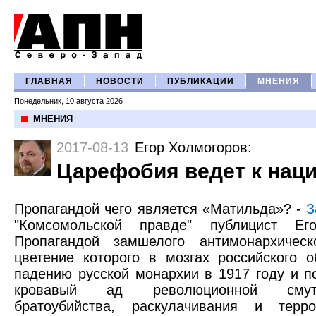
ГЛАВНАЯ
НОВОСТИ
ПУБЛИКАЦИИ
МНЕНИЯ
Понедельник, 10 августа 2026
МНЕНИЯ
2017-08-13
Егор Холмогоров
:
Царефобия ведет к нац
Пропагандой чего является «Матильда»? -
З
"Комсомольской правде" публицист Ег
Пропагандой замшелого антимонархичес
цветение которого в мозгах российского 
падению русской монархии в 1917 году и п
кровавый ад революционной смуты
братоубийства, раскулачивания и терр